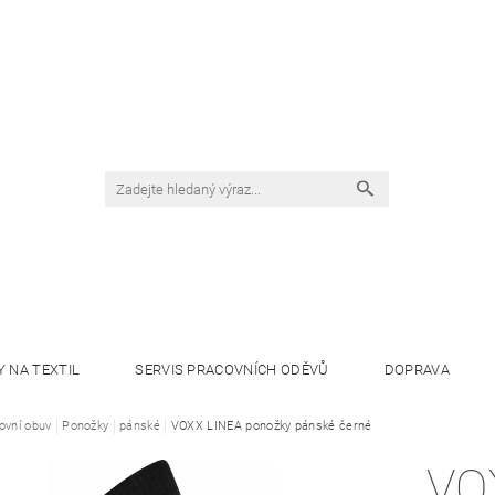
Y NA TEXTIL
SERVIS PRACOVNÍCH ODĚVŮ
DOPRAVA
ovní obuv
Ponožky
pánské
VOXX LINEA ponožky pánské černé
VO