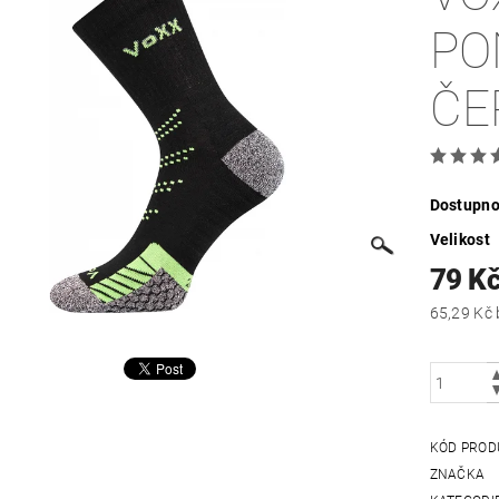
PO
ČE
Dostupno
Velikost
79 K
KÓD PROD
ZNAČKA