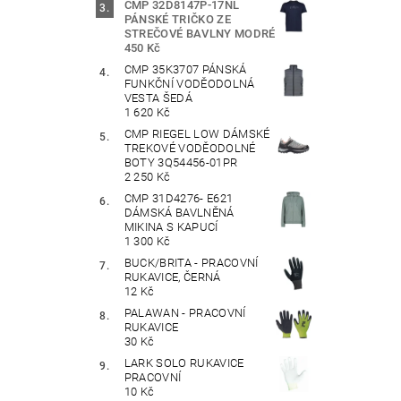
CMP 32D8147P-17NL
PÁNSKÉ TRIČKO ZE
STREČOVÉ BAVLNY MODRÉ
450 Kč
CMP 35K3707 PÁNSKÁ
FUNKČNÍ VODĚODOLNÁ
VESTA ŠEDÁ
1 620 Kč
CMP RIEGEL LOW DÁMSKÉ
TREKOVÉ VODĚODOLNÉ
BOTY 3Q54456-01PR
2 250 Kč
CMP 31D4276- E621
DÁMSKÁ BAVLNĚNÁ
MIKINA S KAPUCÍ
1 300 Kč
BUCK/BRITA - PRACOVNÍ
RUKAVICE, ČERNÁ
12 Kč
PALAWAN - PRACOVNÍ
RUKAVICE
30 Kč
LARK SOLO RUKAVICE
PRACOVNÍ
10 Kč