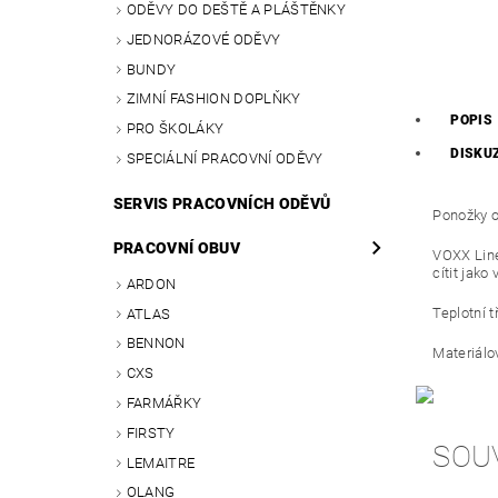
ODĚVY DO DEŠTĚ A PLÁŠTĚNKY
JEDNORÁZOVÉ ODĚVY
BUNDY
ZIMNÍ FASHION DOPLŇKY
POPIS
PRO ŠKOLÁKY
DISKU
SPECIÁLNÍ PRACOVNÍ ODĚVY
SERVIS PRACOVNÍCH ODĚVŮ
Ponožky 
PRACOVNÍ OBUV
VOXX Line
cítit jako
ARDON
Teplotní t
ATLAS
BENNON
Materiálo
CXS
FARMÁŘKY
FIRSTY
SOU
LEMAITRE
OLANG