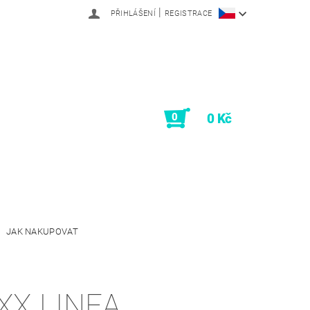
|
PŘIHLÁŠENÍ
REGISTRACE
0
0 Kč
JAK NAKUPOVAT
XX LINEA