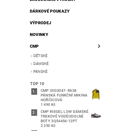
DÁRKOVÉ POUKAZY
VÝPRODEJ
NOVINKY
CMP
DĚTSKÉ
DÁMSKÉ
PÁNSKÉ
TOP 10
CMP 35G3047- R638
PÁNSKÁ FUNKČNÍ MIKINA
HOŘČICOVÁ
1 490 Kč
CMP RIEGEL LOW DÁMSKÉ
TREKOVÉ VODĚODOLNÉ
BOTY 3Q54456-12PT
2 250 Kč