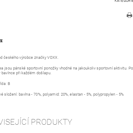
KATEGORI
ZE
od českého výrobce značky VOXX.
a jsou pánské sportovní ponožky vhodné na jakoukoliv sportovní aktivitu. P
 v bavlnce při každém došlapu.
řída: B
vé složení: bavlna - 70%, polyamid: 20%, elastan - 5%, polypropylen - 5%
VISEJÍCÍ PRODUKTY