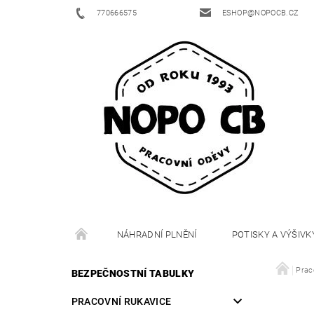
770666575
ESHOP@NOPOCB.CZ
NÁHRADNÍ PLNĚNÍ
POTISKY A VÝŠIVK
Prac
BEZPEČNOSTNÍ TABULKY
PRACOVNÍ RUKAVICE