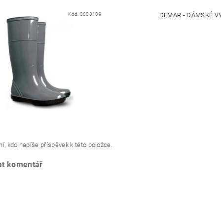
Kód:
0003109
DEMAR - DÁMSKÉ VY
í, kdo napíše příspěvek k této položce.
at komentář