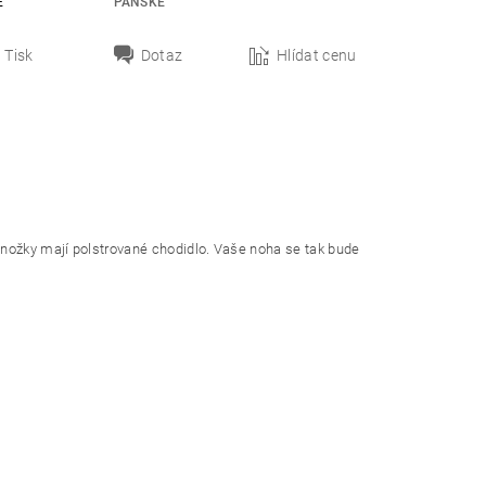
E
PÁNSKÉ
Tisk
Dotaz
Hlídat cenu
onožky mají polstrované chodidlo. Vaše noha se tak bude