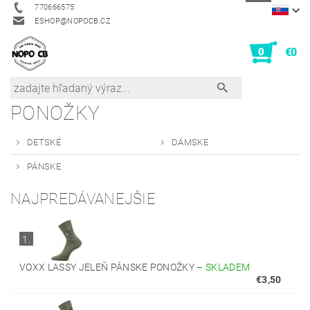
770666575
ESHOP@NOPOCB.CZ
0
€0
PONOŽKY
DETSKÉ
DÁMSKE
PÁNSKE
NAJPREDÁVANEJŠIE
1.
VOXX LASSY JELEŇ PÁNSKE PONOŽKY
–
SKLADEM
€3,50