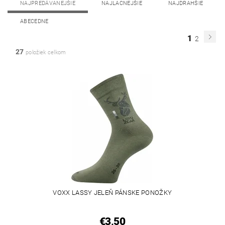
NAJPREDÁVANEJŠIE
NAJLACNEJŠIE
NAJDRAHŠIE
ABECEDNE
1
2
27
položiek celkom
VOXX LASSY JELEŇ PÁNSKE PONOŽKY
€3,50