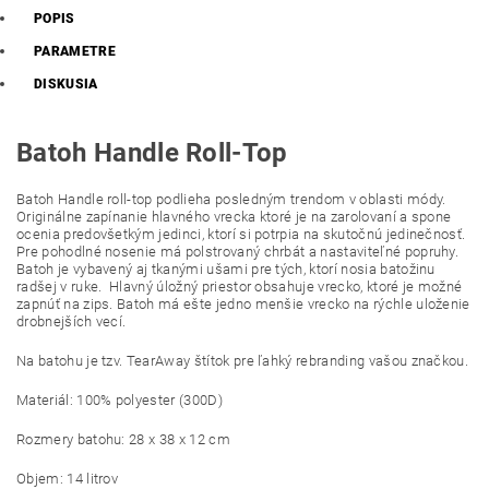
POPIS
PARAMETRE
DISKUSIA
Batoh Handle Roll-Top
Batoh Handle roll-top podlieha posledným trendom v oblasti módy.
Originálne zapínanie hlavného vrecka ktoré je na zarolovaní a spone
ocenia predovšetkým jedinci, ktorí si potrpia na skutočnú jedinečnosť.
Pre pohodlné nosenie má polstrovaný chrbát a nastaviteľné popruhy.
Batoh je vybavený aj tkanými ušami pre tých, ktorí nosia batožinu
radšej v ruke. Hlavný úložný priestor obsahuje vrecko, ktoré je možné
zapnúť na zips. Batoh má ešte jedno menšie vrecko na rýchle uloženie
drobnejších vecí.
Na batohu je tzv. TearAway štítok pre ľahký rebranding vašou značkou.
Materiál: 100% polyester (300D)
Rozmery batohu: 28 x 38 x 12 cm
Objem: 14 litrov