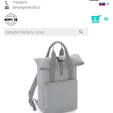
770666575
ESHOP@NOPOCB.CZ
0
€0