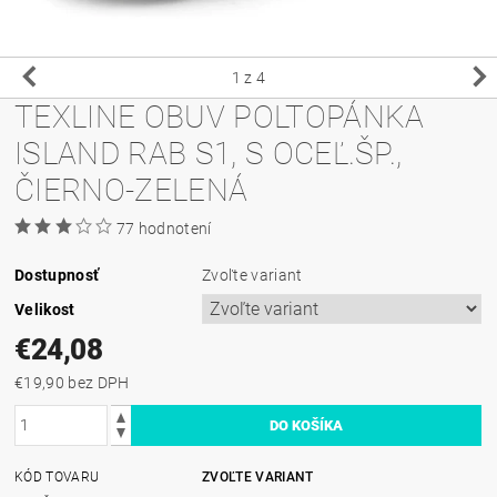
1
z 4
TEXLINE OBUV POLTOPÁNKA
ISLAND RAB S1, S OCEĽ.ŠP.,
ČIERNO-ZELENÁ
77 hodnotení
Dostupnosť
Zvoľte variant
Velikost
€24,08
€19,90 bez DPH
KÓD TOVARU
ZVOĽTE VARIANT