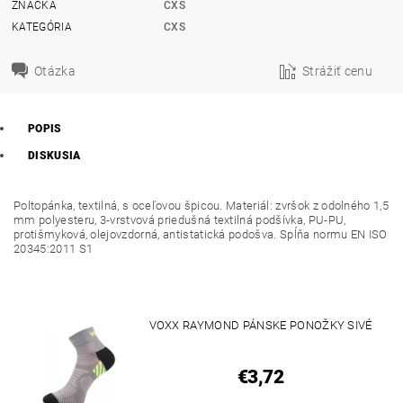
ZNAČKA
CXS
KATEGÓRIA
CXS
Otázka
Strážiť cenu
POPIS
DISKUSIA
Poltopánka, textilná, s oceľovou špicou. Materiál: zvršok z odolného 1,5
mm polyesteru, 3-vrstvová priedušná textilná podšívka, PU-PU,
protišmyková, olejovzdorná, antistatická podošva. Spĺňa normu EN ISO
20345:2011 S1
VOXX RAYMOND PÁNSKE PONOŽKY SIVÉ
€3,72