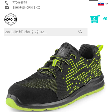
770666575
ESHOP@NOPOCB.CZ
0
€0