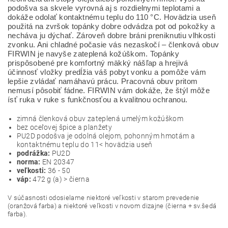
podošva sa skvele vyrovná aj s rozdielnymi teplotami a
dokáže odolať kontaktnému teplu do 110 °C. Hovädzia useň
použitá na zvršok topánky dobre odvádza pot od pokožky a
necháva ju dýchať. Zároveň dobre bráni preniknutiu vlhkosti
zvonku. Ani chladné počasie vás nezaskočí – členková obuv
FIRWIN je navyše zateplená kožúškom. Topánky
prispôsobené pre komfortný mäkký nášľap a hrejivá
účinnosť vložky predĺžia váš pobyt vonku a pomôže vám
lepšie zvládať namáhavú prácu. Pracovná obuv pritom
nemusí pôsobiť fádne. FIRWIN vám dokáže, že štýl môže
ísť ruka v ruke s funkčnosťou a kvalitnou ochranou.
zimná členková obuv zateplená umelým kožúškom
bez oceľovej špice a planžety
PU2D podošva je odolná olejom, pohonným hmotám a
kontaktnému teplu do 11< hovädzia useň
podrážka:
PU2D
norma:
EN 20347
veľkosti:
36 - 50
váp:
472 g (a) > čierna
V súčasnosti odosielame niektoré veľkosti v starom prevedenie
(oranžová farba) a niektoré veľkosti v novom dizajne (čierna + sv.šedá
farba).