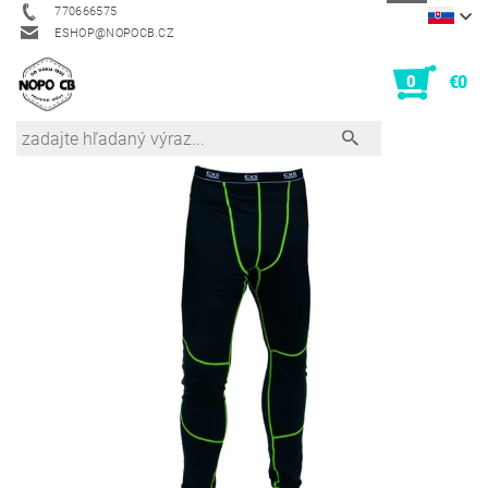
770666575
ESHOP@NOPOCB.CZ
0
€0