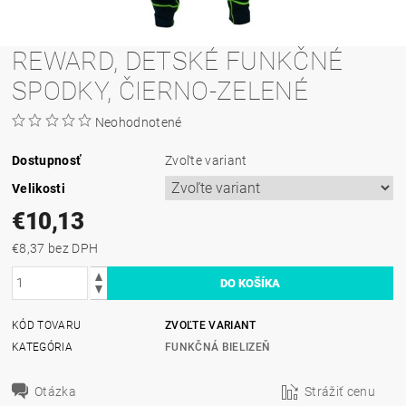
REWARD, DETSKÉ FUNKČNÉ
SPODKY, ČIERNO-ZELENÉ
Neohodnotené
Dostupnosť
Zvoľte variant
Velikosti
€10,13
€8,37 bez DPH
KÓD TOVARU
ZVOĽTE VARIANT
KATEGÓRIA
FUNKČNÁ BIELIZEŇ
Otázka
Strážiť cenu