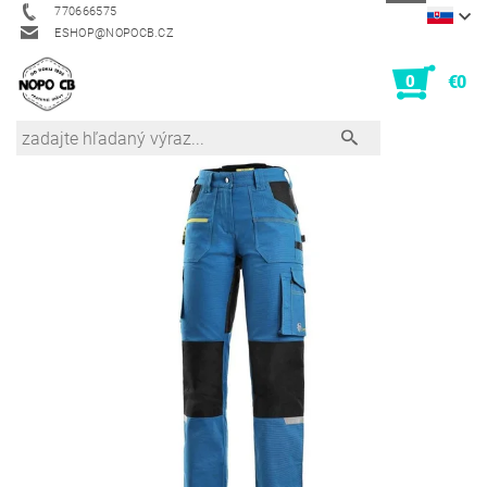
770666575
ESHOP@NOPOCB.CZ
0
€0