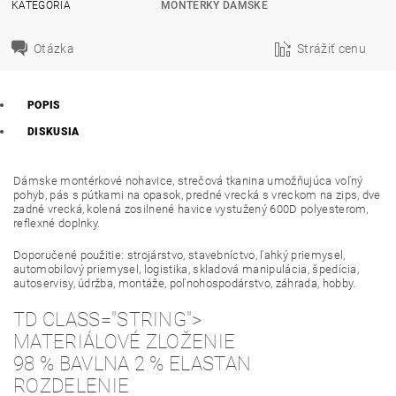
KATEGÓRIA
MONTERKY DÁMSKE
Otázka
Strážiť cenu
POPIS
DISKUSIA
Dámske montérkové nohavice, strečová tkanina umožňujúca voľný
pohyb, pás s pútkami na opasok, predné vrecká s vreckom na zips, dve
zadné vrecká, kolená zosilnené havice vystužený 600D polyesterom,
reflexné doplnky.
Doporučené použitie: strojárstvo, stavebníctvo, ľahký priemysel,
automobilový priemysel, logistika, skladová manipulácia, špedícia,
autoservisy, údržba, montáže, poľnohospodárstvo, záhrada, hobby.
TD CLASS="STRING">
MATERIÁLOVÉ ZLOŽENIE
98 % BAVLNA 2 % ELASTAN
ROZDELENIE