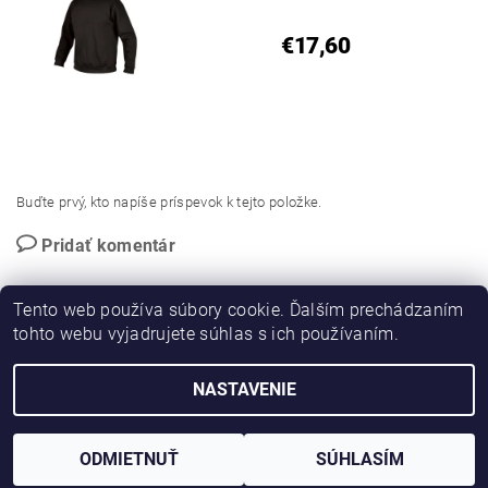
€17,60
Buďte prvý, kto napíše príspevok k tejto položke.
Pridať komentár
Tento web používa súbory cookie. Ďalším prechádzaním
tohto webu vyjadrujete súhlas s ich používaním.
PROMO katalog
NASTAVENIE
2026 © Novotný NOPO CB, všetky práva vyhradené
Vytvoril Shoptet
ODMIETNUŤ
SÚHLASÍM