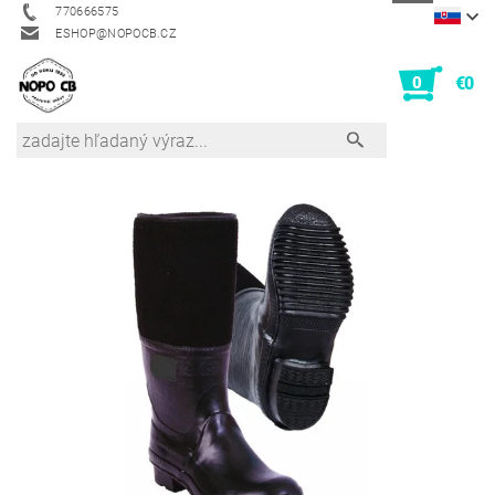
770666575
ESHOP@NOPOCB.CZ
0
€0