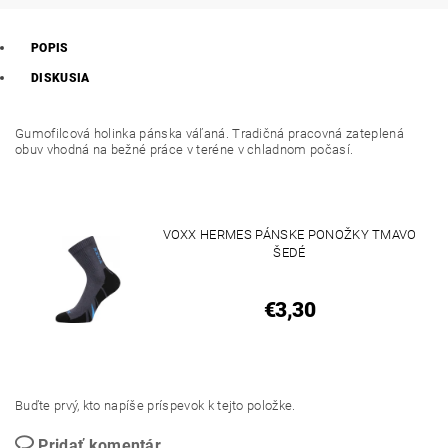
POPIS
DISKUSIA
Gumofilcová holinka pánska váľaná. Tradičná pracovná zateplená
obuv vhodná na bežné práce v teréne v chladnom počasí.
VOXX HERMES PÁNSKE PONOŽKY TMAVO
ŠEDÉ
€3,30
Buďte prvý, kto napíše príspevok k tejto položke.
Pridať komentár