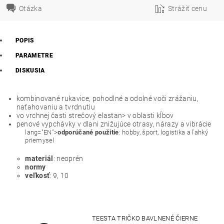
Otázka
Strážiť cenu
POPIS
PARAMETRE
DISKUSIA
kombinované rukavice, pohodlné a odolné voči zrážaniu,
naťahovaniu a tvrdnutiu
vo vrchnej časti strečový elastan>
v oblasti kĺbov
penové vypchávky v dlani znižujúce otrasy, nárazy a vibrácie
lang="EN">
odporúčané použitie
: hobby, šport, logistika a ľahký
priemysel
materiál
: neoprén
normy
veľkosť
: 9, 10
TEESTA TRIČKO BAVLNENÉ ČIERNE