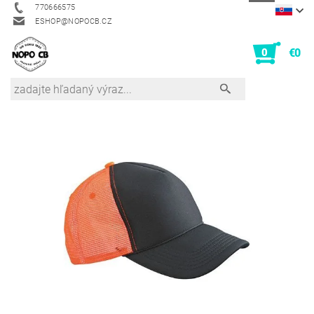
770666575
ESHOP@NOPOCB.CZ
0
€0