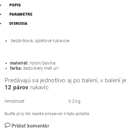
POPIS
PARAMETRE
DISKUSIA
bezšvíkové, úpletové rukavice
materiál:
nylon/bavlna
farba:
šedo-biely melí ul>
Predávajú sa jednotlivo aj po balení, v balení je
12 párov
rukavíc
Hmotnosť
0.2 kg
Buďte prvý, kto napíše príspevok k tejto položke.
Pridať komentár