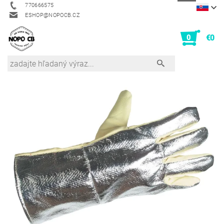
770666575
ESHOP@NOPOCB.CZ
0
€0