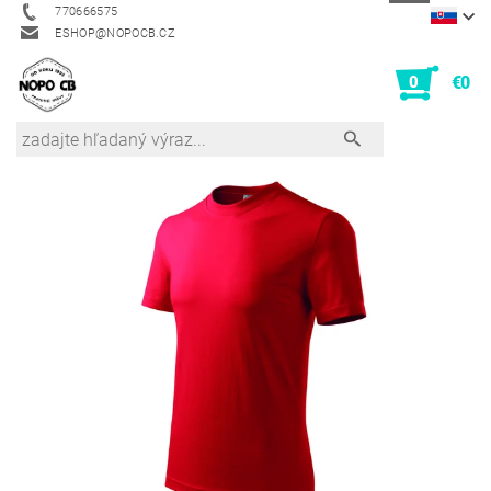
770666575
ESHOP@NOPOCB.CZ
0
€0