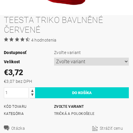
TEESTA TRIKO BAVLNĚNÉ
ČERVENÉ
4 hodnotenia
Dostupnosť
Zvoľte variant
Velikost
€3,72
€3,07 bez DPH
KÓD TOVARU
ZVOĽTE VARIANT
KATEGÓRIA
TRIČKÁ A POLOKOŠELE
Otázka
Strážiť cenu