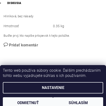
DISKUSIA
Hliníková, bez násady
Hmotnosť
0.35 kg
Buďte prvý, kto napíše príspevok k tejto položke.
Pridať komentár
Tento web používa súbory cookie. Ďalším prechádzaním
tohto webu vyjadrujete súhlas s ich používaním.
PROMO katalog
NASTAVENIE
2026 © Novotný NOPO CB, všetky práva vyhradené
Vytvoril Shoptet
ODMIETNUŤ
SÚHLASÍM