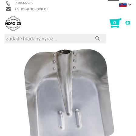
770666575
ESHOP@NOPOCB.CZ
0
€0