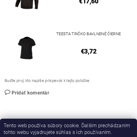
€17,60
TEESTA TRIČKO BAVLNENÉ ČIERNE
€3,72
Buďte prvý, kto napíše príspevok k tejto položke.
Pridať komentár
Tento web používa súbory cookie. Ďalším prechádzaním
tohto webu vyjadrujete súhlas s ich používaním.