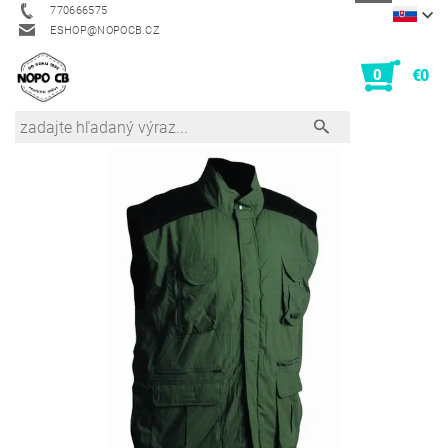
770666575
ESHOP@NOPOCB.CZ
0
€0