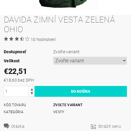
DAVIDA ZIMNÍ VESTA ZELENÁ
OHIO
10 hodnotení
Dostupnosť
Zvoľte variant
Velikost
€22,51
€18,60 bez DPH
KÓD TOVARU
ZVOĽTE VARIANT
KATEGÓRIA
VESTY
Otázka
Strážiť cenu