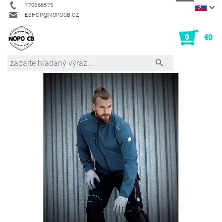
770666575
ESHOP@NOPOCB.CZ
0
€0