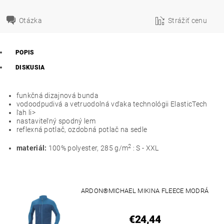
Otázka
Strážiť cenu
POPIS
DISKUSIA
funkčná dizajnová bunda
vodoodpudivá a vetruodolná vďaka technológii ElasticTech
ľah li>
nastaviteľný spodný lem
reflexná potlač, ozdobná potlač na sedle
2
materiál:
100% polyester, 285 g/m
: S - XXL
ARDON®MICHAEL MIKINA FLEECE MODRÁ
€24,44