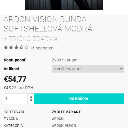
ARDON VISION BUNDA
SOFTSHELLOVÁ MODRÁ
+ TRIČKO ZDARMA
16 hodnotení
Dostupnosť
Zvoľte variant
Velikost
€54,77
€45,26 bez DPH
KÓD TOVARU
ZVOĽTE VARIANT
ZNAČKA
ARDON
KATEGÓRIA
ARDON VISION