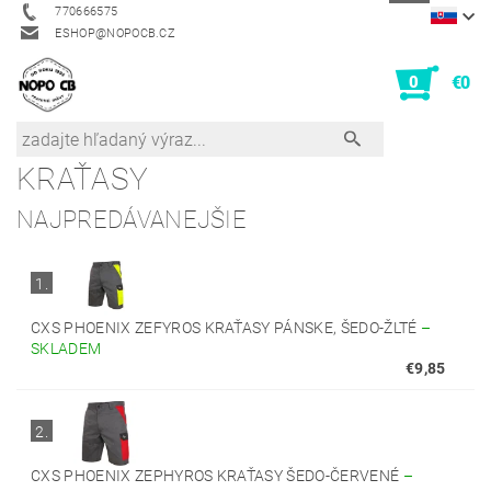
770666575
ESHOP@NOPOCB.CZ
0
€0
KRAŤASY
NAJPREDÁVANEJŠIE
1.
CXS PHOENIX ZEFYROS KRAŤASY PÁNSKE, ŠEDO-ŽLTÉ
–
SKLADEM
€9,85
2.
CXS PHOENIX ZEPHYROS KRAŤASY ŠEDO-ČERVENÉ
–