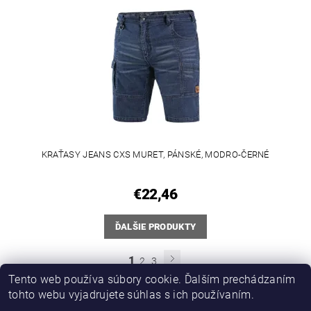
KRAŤASY JEANS CXS MURET, PÁNSKÉ, MODRO-ČERNÉ
€22,46
ĎALŠIE PRODUKTY
1
2
3
Tento web používa súbory cookie. Ďalším prechádzaním
tohto webu vyjadrujete súhlas s ich používaním.
PROMO katalog