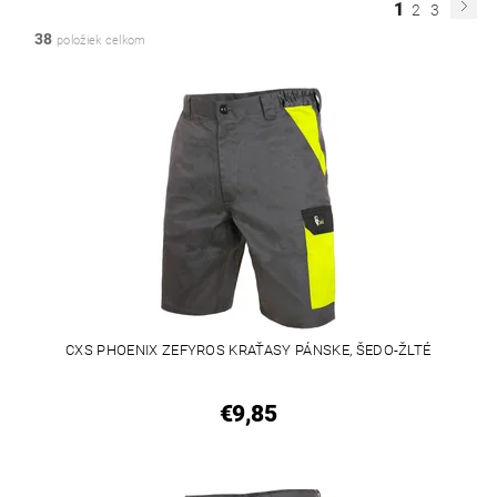
1
2
3
38
položiek celkom
CXS PHOENIX ZEFYROS KRAŤASY PÁNSKE, ŠEDO-ŽLTÉ
€9,85