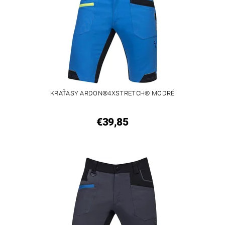
KRAŤASY ARDON®4XSTRETCH® MODRÉ
€39,85