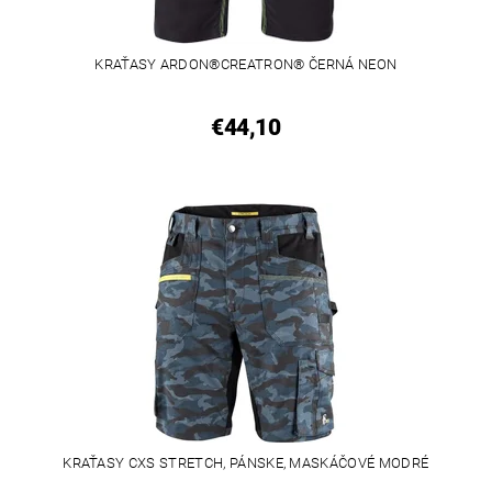
KRAŤASY ARDON®CREATRON® ČERNÁ NEON
€44,10
KRAŤASY CXS STRETCH, PÁNSKE, MASKÁČOVÉ MODRÉ