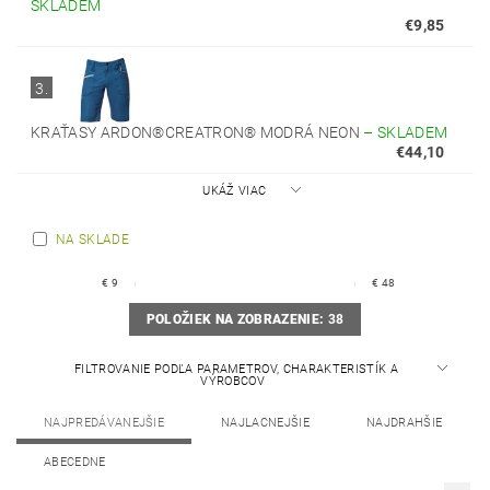
SKLADEM
€9,85
3.
KRAŤASY ARDON®CREATRON® MODRÁ NEON
–
SKLADEM
€44,10
UKÁŽ VIAC
NA SKLADE
€
9
€
48
POLOŽIEK NA ZOBRAZENIE:
38
FILTROVANIE PODĽA PARAMETROV, CHARAKTERISTÍK A
VÝROBCOV
NAJPREDÁVANEJŠIE
NAJLACNEJŠIE
NAJDRAHŠIE
ABECEDNE