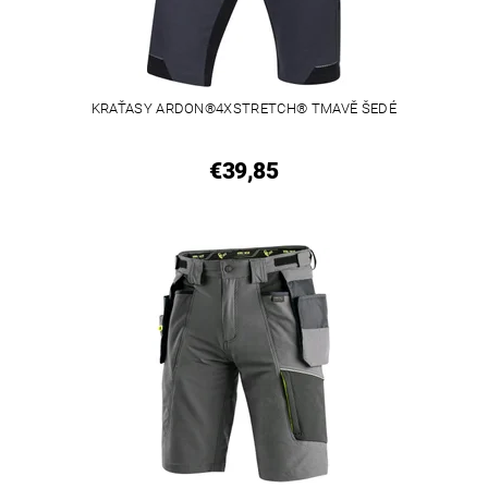
KRAŤASY ARDON®4XSTRETCH® TMAVĚ ŠEDÉ
€39,85