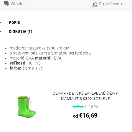
Otázka
Strážiť cenu
POPIS
DISKUSIA (1)
moderné nazúvaky typu kroksy
s pätovým pásikom a bohatou perforáciou
materiál EVA
materiál:
EVA
veľkosti:
40 - 45
farba:
čierno-sivé
DEMAR - DETSKÉ ZATEPLENÉ ČIŽMY
MAMMUT S 0300 J ZELENÉ
€20,56
(–18 %)
€16,69
od