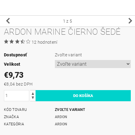
1
z 5
ARDON MARINE ČIERNO ŠEDÉ
12 hodnotení
Dostupnosť
Zvoľte variant
Velikost
€9,73
€8,04 bez DPH
KÓD TOVARU
ZVOĽTE VARIANT
ZNAČKA
ARDON
KATEGÓRIA
ARDON