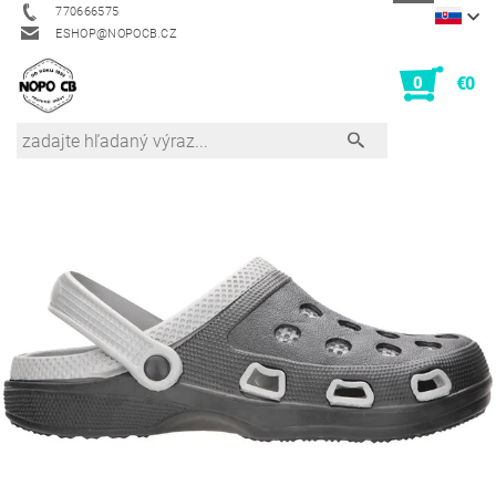
770666575
ESHOP@NOPOCB.CZ
0
€0