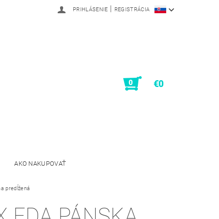
|
PRIHLÁSENIE
REGISTRÁCIA
0
€0
AKO NAKUPOVAŤ
na predĺžená
X EDA PÁNSKA