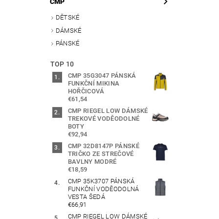
CMP
DĚTSKÉ
DÁMSKÉ
PÁNSKÉ
TOP 10
CMP 35G3047 PÁNSKÁ
FUNKČNÍ MIKINA
HOŘČICOVÁ
€61,54
CMP RIEGEL LOW DÁMSKÉ
TREKOVÉ VODĚODOLNÉ
BOTY
€92,94
CMP 32D8147P PÁNSKÉ
TRIČKO ZE STREČOVÉ
BAVLNY MODRÉ
€18,59
CMP 35K3707 PÁNSKÁ
FUNKČNÍ VODĚODOLNÁ
VESTA ŠEDÁ
€66,91
CMP RIEGEL LOW DÁMSKÉ