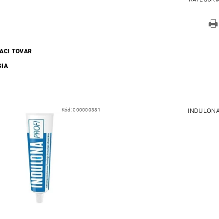
IACI TOVAR
SIA
Kód:
000000381
INDULONA