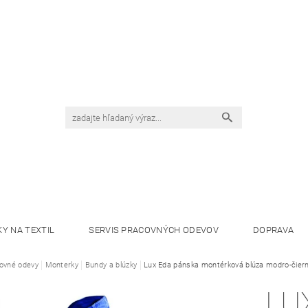
KY NA TEXTIL
SERVIS PRACOVNÝCH ODEVOV
DOPRAVA
ovné odevy
Monterky
Bundy a blúzky
Lux Eda pánska montérková blúza modro-čier
LU