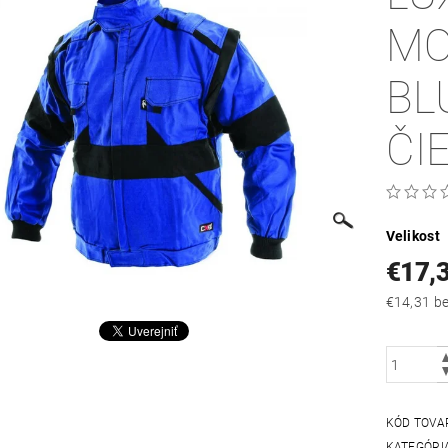
MO
BL
ČI
Velikost
€17,
€14
KÓD TOVA
KATEGÓRI