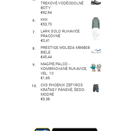
TREKOVÉ VODĚODOLNÉ
BOTY
€92,94
KKK
€53,70
LARK SOLO RUKAVICE
PRACOVNÉ
€0,41
PRESTIGE MOLEDA M86808
BIELE
€45,44
MAGPIE/FALCO -
KOMBINOVANÉ RUKAVICE,
VEL. 10
€1,69
CXS PHOENIX ZEFYROS
KRAŤASY PÁNSKÉ, ŠEDO-
MODRÉ
€9,38