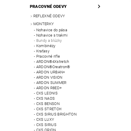
PRACOVNÉ ODEVY
REFLEXNÉ ODEVY
MONTERKY
Nohavice do pása
Nohavice s trakmi
Bundy a blúzky
Kombinézy
Kraťasy
Pracovné rifle
ARDON®4Xstretch
ARDON®Creatron®
ARDON URBAN+
ARDON VISION
ARDON SUMMER
ARDON R8ED+
CXS LEONIS
CXS NAOS
CXS BENSON
CXS STRETCH
CXS SIRIUS BRIGHTON
CXS LUXY
CXS SIRIUS
CXS ORION