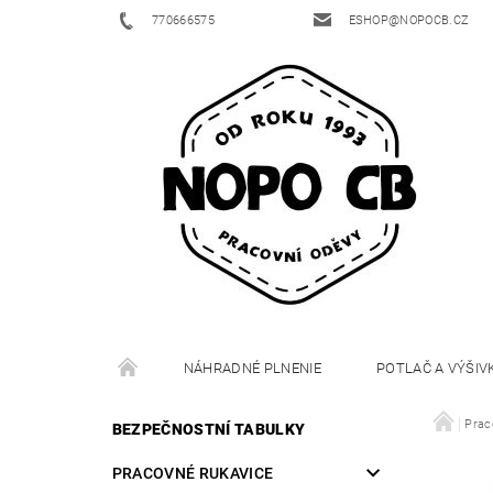
770666575
ESHOP@NOPOCB.CZ
NÁHRADNÉ PLNENIE
POTLAČ A VÝŠIV
Prac
BEZPEČNOSTNÍ TABULKY
PRACOVNÉ RUKAVICE