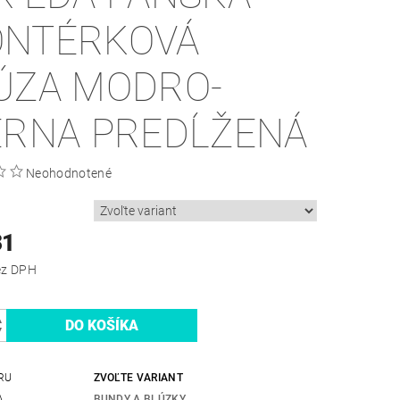
NTÉRKOVÁ
ÚZA MODRO-
ERNA PREDĹŽENÁ
Neohodnotené
31
,31 bez DPH
RU
ZVOĽTE VARIANT
A
BUNDY A BLÚZKY