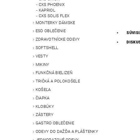
CXS PHOENIX
KAPRIOL
CXS SOLIS FLEX
MONTERKY DÁMSKE
ESD OBLEČENIE
SÚVIS
ZDRAVOTNÍCKE ODEVY
DISKU
SOFTSHELL
VESTY
MIKINY
FUNKČNÁ BIELIZEŇ
TRIČKÁ A POLOKOŠELE
KOŠEĽA
ČIAPKA
KLOBÚKY
ZÁSTERY
GASTRO OBLEČENIE
ODEVY DO DAŽĎA A PLÁŠTENKY
JEDNORAZOVÉ ODEVY