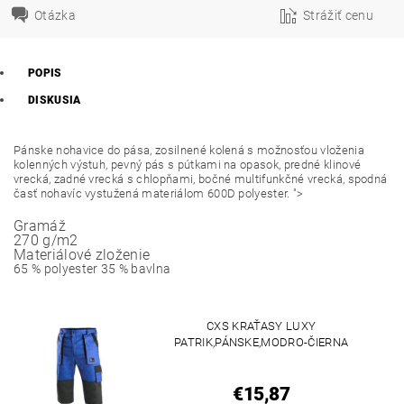
Otázka
Strážiť cenu
POPIS
DISKUSIA
Pánske nohavice do pása, zosilnené kolená s možnosťou vloženia
kolenných výstuh, pevný pás s pútkami na opasok, predné klinové
vrecká, zadné vrecká s chlopňami, bočné multifunkčné vrecká, spodná
časť nohavíc vystužená materiálom 600D polyester. ">
Gramáž
270 g/m2
Materiálové zloženie
65 % polyester 35 % bavlna
CXS KRAŤASY LUXY
PATRIK,PÁNSKE,MODRO-ČIERNA
€15,87