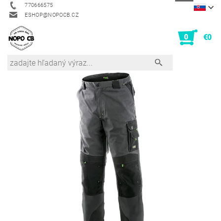
770666575
ESHOP@NOPOCB.CZ
0
€0