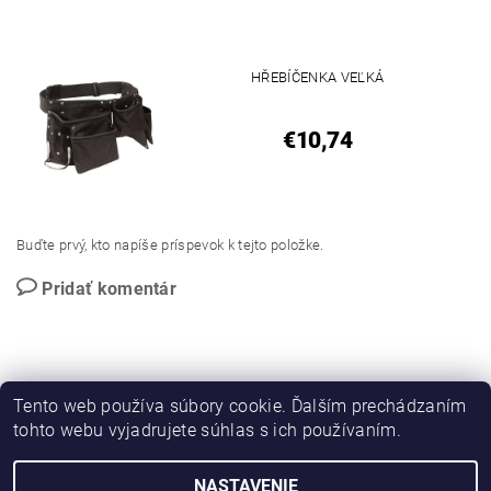
HŘEBÍČENKA VEĽKÁ
€10,74
Buďte prvý, kto napíše príspevok k tejto položke.
Pridať komentár
Tento web používa súbory cookie. Ďalším prechádzaním
tohto webu vyjadrujete súhlas s ich používaním.
PROMO katalog
NASTAVENIE