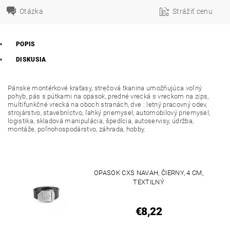
Otázka
Strážiť cenu
POPIS
DISKUSIA
Pánske montérkové kraťasy, strečová tkanina umožňujúca voľný
pohyb, pás s pútkami na opasok, predné vrecká s vreckom na zips,
multifunkčné vrecká na oboch stranách, dve : letný pracovný odev,
strojárstvo, stavebníctvo, ľahký priemysel, automobilový priemysel,
logistika, skladová manipulácia, špedícia, autoservisy, údržba,
montáže, poľnohospodárstvo, záhrada, hobby.
OPASOK CXS NAVAH, ČIERNY, 4 CM,
TEXTILNÝ
€8,22