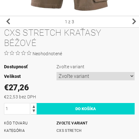
1
z 3
CXS STRETCH KRAŤASY
BÉŽOVÉ
Neohodnotené
Dostupnosť
Zvoľte variant
Velikost
€27,26
€22,53 bez DPH
KÓD TOVARU
ZVOĽTE VARIANT
KATEGÓRIA
CXS STRETCH