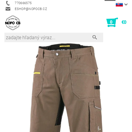
770666575
ESHOP@NOPOCB.CZ
0
€0