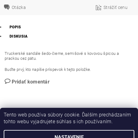
Otázka
Strážiť cenu
POPIS
DISKUSIA
Truckerské sandále šedo-čierne, semišové s kovovou špicou a
prackou cez pätu.
Buďte prvý, kto napíše príspevok k tejto položke.
Pridať komentár
Tento web používa súbory cookie. Ďalším prechádzaním
tohto webu vyjadrujete súhlas s ich používaním.
PROMO katalog
NASTAVENIE