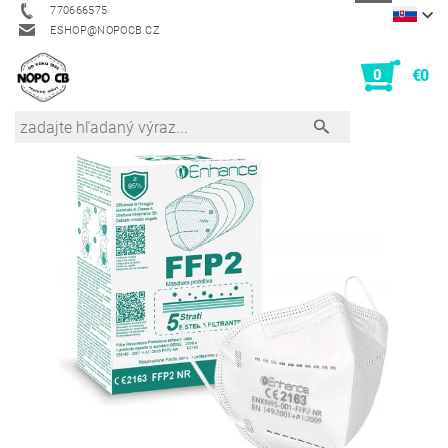
770666575
ESHOP@NOPOCB.CZ
0
€0