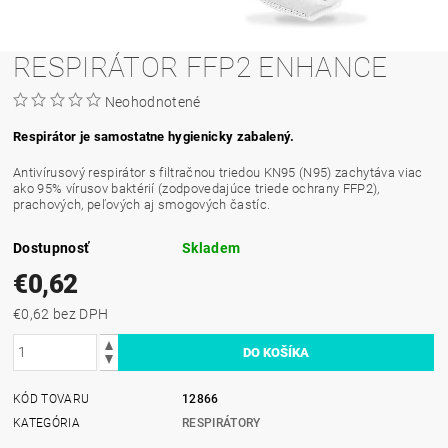
RESPIRÁTOR FFP2 ENHANCE
Neohodnotené
Respirátor je samostatne hygienicky zabalený.
Antivírusový respirátor s filtračnou triedou KN95 (N95) zachytáva viac
ako 95% vírusov baktérií (zodpovedajúce triede ochrany FFP2),
prachových, peľových aj smogových častíc.
Dostupnosť
Skladem
€0,62
€0,62 bez DPH
KÓD TOVARU
12866
KATEGÓRIA
RESPIRÁTORY