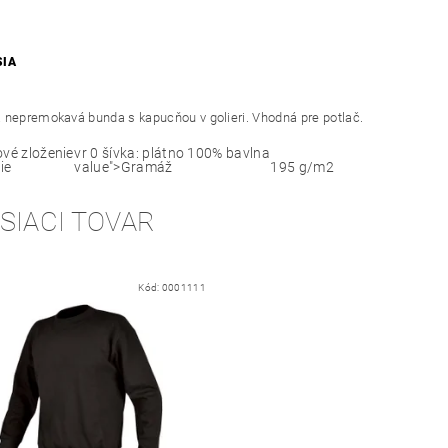
SIA
 nepremokavá bunda s kapucňou v golieri. Vhodná pre potlač.
ové zloženie
vr 0 šívka: plátno 100% bavlna
ie
value">Gramáž
195 g/m2
SIACI TOVAR
Kód:
0001111