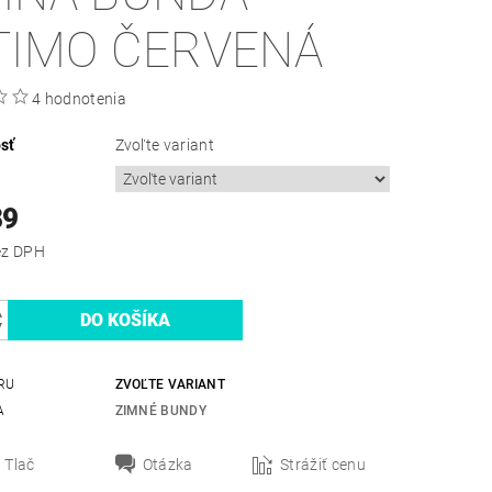
TIMO ČERVENÁ
4 hodnotenia
sť
Zvoľte variant
89
,50 bez DPH
RU
ZVOĽTE VARIANT
A
ZIMNÉ BUNDY
Tlač
Otázka
Strážiť cenu