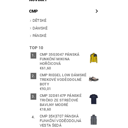
CMP
DĚTSKÉ
DÁMSKÉ
PÁNSKÉ
TOP 10
CMP 35G3047 PÁNSKÁ
FUNKČNÍ MIKINA
HOŘČICOVÁ
€61,60
CMP RIEGEL LOW DÁMSKÉ
TREKOVÉ VODĚODOLNÉ
BOTY
€93,01
CMP 32D8147P PÁNSKÉ
TRIČKO ZE STREČOVÉ
BAVLNY MODRÉ
€18,60
CMP 35K3707 PÁNSKÁ
FUNKČNÍ VODĚODOLNÁ
VESTA ŠEDÁ