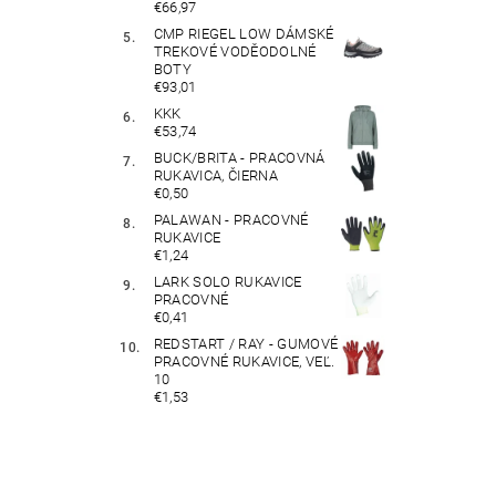
€66,97
CMP RIEGEL LOW DÁMSKÉ
TREKOVÉ VODĚODOLNÉ
BOTY
€93,01
KKK
€53,74
BUCK/BRITA - PRACOVNÁ
RUKAVICA, ČIERNA
€0,50
PALAWAN - PRACOVNÉ
RUKAVICE
€1,24
LARK SOLO RUKAVICE
PRACOVNÉ
€0,41
REDSTART / RAY - GUMOVÉ
PRACOVNÉ RUKAVICE, VEĽ.
10
€1,53