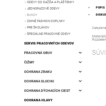
ODEVY DO DAŽĎA A PLÁŠTENKY
POPIS
JEDNORAZOVÉ ODEVY
BUNDY
DISKU
ZIMNÉ FASHION DOPLNKY
PRE ŠKOLÁKOV
Zateplená
ŠPECIÁLNE PRACOVNÉ ODEVY
Materiál
Rozdelen
SERVIS PRACOVNÝCH ODEVOV
SÚVI
PRACOVNÁ OBUV
ČIŽMY
OCHRANA ZRAKU
OCHRANA SLUCHU
OCHRANA DÝCHACÍCH CIEST
OCHRANA HLAVY