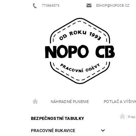
770666575
ESHOP@NOPOCB.CZ
NÁHRADNÉ PLNENIE
POTLAČ A VÝŠIV
Prac
BEZPEČNOSTNÍ TABULKY
PRACOVNÉ RUKAVICE