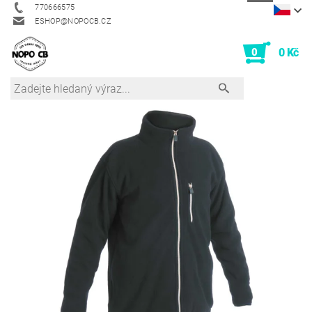
770666575
ESHOP@NOPOCB.CZ
0
0 Kč