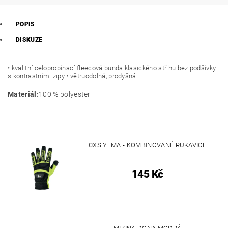
POPIS
DISKUZE
• kvalitní celopropínací fleecová bunda klasického střihu bez podšívky
s kontrastními zipy • větruodolná, prodyšná
Materiál:
100 %
polyester
CXS YEMA - KOMBINOVANÉ RUKAVICE
145 Kč