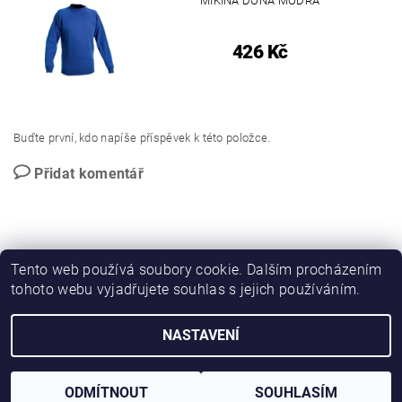
MIKINA DONA MODRÁ
426 Kč
Buďte první, kdo napíše příspěvek k této položce.
Přidat komentář
Tento web používá soubory cookie. Dalším procházením
tohoto webu vyjadřujete souhlas s jejich používáním.
PROMO katalog
NASTAVENÍ
2026 © Novotný NOPO CB, všechna práva vyhrazena
Vytvořil Shoptet
ODMÍTNOUT
SOUHLASÍM