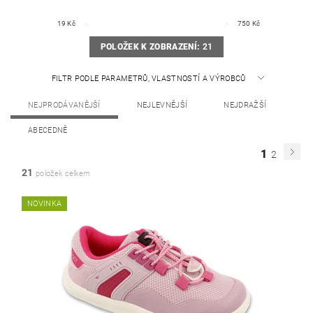
19
Kč
750
Kč
POLOŽEK K ZOBRAZENÍ:
21
FILTR PODLE PARAMETRŮ, VLASTNOSTÍ A VÝROBCŮ
NEJPRODÁVANĚJŠÍ
NEJLEVNĚJŠÍ
NEJDRAŽŠÍ
ABECEDNĚ
1
2
21
položek celkem
NOVINKA