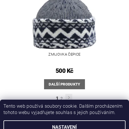
ZMIJOVKA ČEPICE
500 Kč
DALŠÍ PRODUKTY
1
2
Tento web používá soubory cookie. Dalším procházením
tohoto webu vyjadřujete souhlas s jejich používáním.
PROMO katalog
NASTAVENÍ