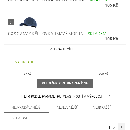
CXS GAMAY KŠILTOVKA SVĚTLE MODRÁ
–
SKLADEM
105 Kč
3.
CXS GAMAY KŠILTOVKA TMAVĚ MODRÁ
–
SKLADEM
105 Kč
ZOBRAZIT VÍCE
NA SKLADĚ
67
Kč
500
Kč
POLOŽEK K ZOBRAZENÍ:
26
FILTR PODLE PARAMETRŮ, VLASTNOSTÍ A VÝROBCŮ
NEJPRODÁVANĚJŠÍ
NEJLEVNĚJŠÍ
NEJDRAŽŠÍ
ABECEDNĚ
1
2