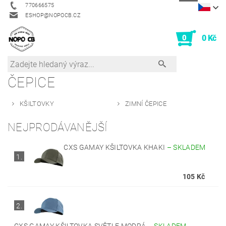
770666575
ESHOP@NOPOCB.CZ
0
0 Kč
ČEPICE
KŠILTOVKY
ZIMNÍ ČEPICE
NEJPRODÁVANĚJŠÍ
CXS GAMAY KŠILTOVKA KHAKI
–
SKLADEM
1.
105 Kč
2.