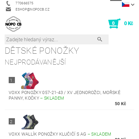
770666575
ESHOP@NOPOCB.CZ
0
0 Kč
DĚTSKÉ PONOŽKY
NEJPRODÁVANĚJŠÍ
1.
VOXX PONOŽKY 057-21-43 / XV JEDNOROŽCI, MOŘSKÉ
PANNY, KOČKY
–
SKLADEM
50 Kč
2.
VOXX WALLÍK PONOŽKY KLUČIČÍ S AG
–
SKLADEM