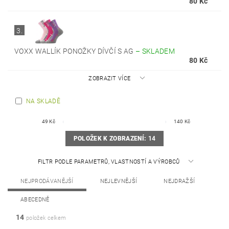
80 Kč
3.
VOXX WALLÍK PONOŽKY DÍVČÍ S AG
–
SKLADEM
80 Kč
ZOBRAZIT VÍCE
NA SKLADĚ
49
Kč
140
Kč
POLOŽEK K ZOBRAZENÍ:
14
FILTR PODLE PARAMETRŮ, VLASTNOSTÍ A VÝROBCŮ
NEJPRODÁVANĚJŠÍ
NEJLEVNĚJŠÍ
NEJDRAŽŠÍ
ABECEDNĚ
14
položek celkem