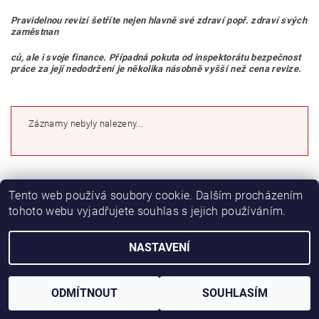
Pravidelnou revizí šetříte nejen hlavně své zdraví popř. zdraví svých
zaměstnan
ců, ale i svoje finance. Případná pokuta od inspektorátu bezpečnost
práce za její nedodržení je několika násobně vyšší než cena revize.
Záznamy nebyly nalezeny...
Tento web používá soubory cookie. Dalším procházením
PROMO katalog
tohoto webu vyjadřujete souhlas s jejich používáním.
NASTAVENÍ
2026 © Novotný NOPO CB, všechna práva vyhrazena
Vytvořil Shoptet
ODMÍTNOUT
SOUHLASÍM