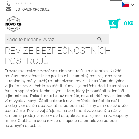
770666575
ESHOP@NOPOCB.CZ
0
0 Kč
REVIZE BEZPEČNOSTNÍCH
POSTROJŮ
Provádíme revize bezpečnostních postrojů, lan a karabin. Každá
součást bezpečnostního postroje tz. samotný postroj, lano nebo
karabina by měly každý rok absolvovat revizi. U nás Vám do týdne
zajistíme revizi těchto součástí. K revizi je potřeba dodat samotnou
část s vyplněným technickým listem, který je součástí balení při
jejím nákupu. Pokud tento list už nemáte, nevadí. Náš revizní technik
vám vystaví nový. Části určené k revizi můžete donést do naší
prodejny osobně nebo zaslat na adresu naší firmy a my se už o vše
postaráme. Revize zajišťujema na sortiment zakoupený u nás v
kamenné prodejně nebo v e-shopu, ale samozřejmě i na zakoupený
mimo. O aktuální cenu revize si napište na emailovou adresu
novotny@nopocb.cz