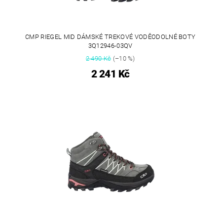
CMP RIEGEL MID DÁMSKÉ TREKOVÉ VODĚODOLNÉ BOTY
3Q12946-03QV
2 490 Kč
(–10 %)
2 241 Kč