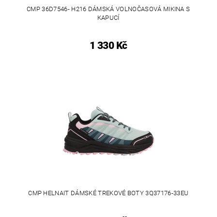
CMP 36D7546- H216 DÁMSKÁ VOLNOČASOVÁ MIKINA S
KAPUCÍ
1 330 Kč
CMP HELNAIT DÁMSKÉ TREKOVÉ BOTY 3Q37176-33EU