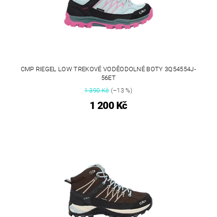
CMP RIEGEL LOW TREKOVÉ VODĚODOLNÉ BOTY 3Q54554J-
56ET
1 390 Kč
(–13 %)
1 200 Kč