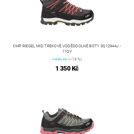
CMP RIEGEL MID TREKOVÉ VODĚODOLNÉ BOTY 3Q12944J -
11QV
1 650 Kč
(–18 %)
1 350 Kč