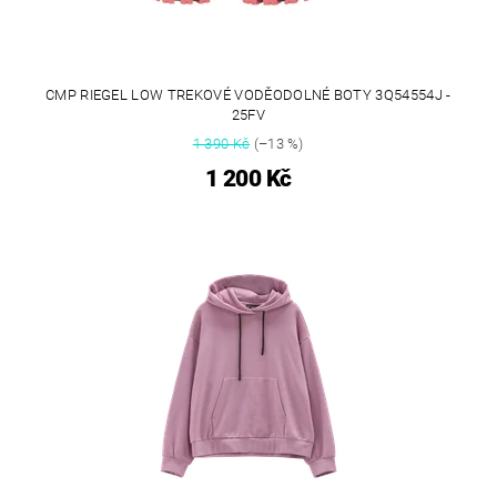
CMP RIEGEL LOW TREKOVÉ VODĚODOLNÉ BOTY 3Q54554J -
25FV
1 390 Kč
(–13 %)
1 200 Kč