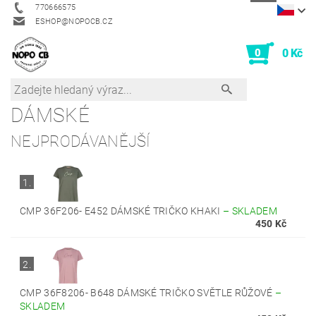
770666575
ESHOP@NOPOCB.CZ
0
0 Kč
DÁMSKÉ
NEJPRODÁVANĚJŠÍ
1.
CMP 36F206- E452 DÁMSKÉ TRIČKO KHAKI
–
SKLADEM
450 Kč
2.
CMP 36F8206- B648 DÁMSKÉ TRIČKO SVĚTLE RŮŽOVÉ
–
SKLADEM