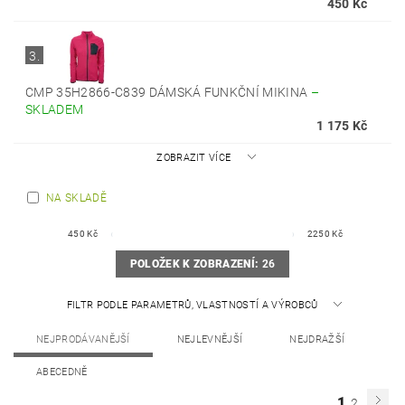
450 Kč
3.
CMP 35H2866-C839 DÁMSKÁ FUNKČNÍ MIKINA
–
SKLADEM
1 175 Kč
ZOBRAZIT VÍCE
NA SKLADĚ
450
Kč
2250
Kč
POLOŽEK K ZOBRAZENÍ:
26
FILTR PODLE PARAMETRŮ, VLASTNOSTÍ A VÝROBCŮ
NEJPRODÁVANĚJŠÍ
NEJLEVNĚJŠÍ
NEJDRAŽŠÍ
ABECEDNĚ
1
2