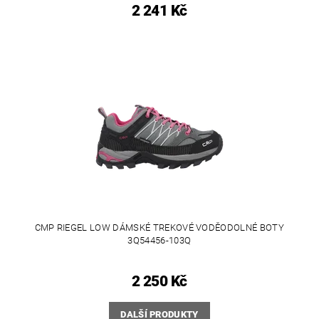
2 241 Kč
CMP RIEGEL LOW DÁMSKÉ TREKOVÉ VODĚODOLNÉ BOTY
3Q54456-103Q
2 250 Kč
DALŠÍ PRODUKTY