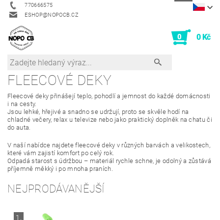
770666575
ESHOP@NOPOCB.CZ
0
0 Kč
FLEECOVÉ DEKY
Fleecové deky přinášejí teplo, pohodlí a jemnost do každé domácnosti
i na cesty.
Jsou lehké, hřejivé a snadno se udržují, proto se skvěle hodí na
chladné večery, relax u televize nebo jako praktický doplněk na chatu či
do auta.
V naší nabídce najdete fleecové deky v různých barvách a velikostech,
které vám zajistí komfort po celý rok.
Odpadá starost s údržbou – materiál rychle schne, je odolný a zůstává
příjemně měkký i po mnoha praních.
NEJPRODÁVANĚJŠÍ
1.