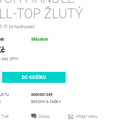
LL-TOP ŽLUTÝ
24 hodnocení
st
Skladem
Kč
396,69 Kč bez DPH
UKTU
0000001249
E
BATOHY A TAŠKY
Tisk
Dotaz
Hlídat cenu