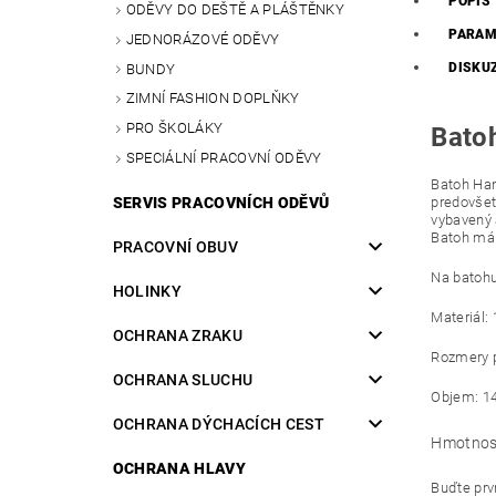
POPIS
ODĚVY DO DEŠTĚ A PLÁŠTĚNKY
PARAM
JEDNORÁZOVÉ ODĚVY
DISKU
BUNDY
ZIMNÍ FASHION DOPLŇKY
PRO ŠKOLÁKY
Bato
SPECIÁLNÍ PRACOVNÍ ODĚVY
Batoh Han
SERVIS PRACOVNÍCH ODĚVŮ
predovšet
vybavený 
Batoh má 
PRACOVNÍ OBUV
Na batohu
HOLINKY
Materiál:
OCHRANA ZRAKU
Rozmery p
OCHRANA SLUCHU
Objem: 14 
OCHRANA DÝCHACÍCH CEST
Hmotnos
OCHRANA HLAVY
Buďte prvn