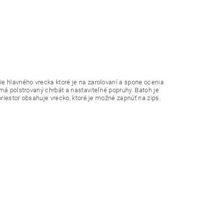
ie hlavného vrecka ktoré je na zarolovaní a spone ocenia
 má polstrovaný chrbát a nastaviteľné popruhy. Batoh je
priestor obsahuje vrecko, ktoré je možné zapnúť na zips.