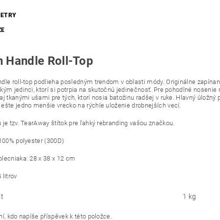
ETRY
ZE
h Handle Roll-Top
dle roll-top podlieha posledným trendom v oblasti módy. Originálne zapínan
kým jedinci, ktorí si potrpia na skutočnú jedinečnosť. Pre pohodlné nosenie
aj tkanými ušami pre tých, ktorí nosia batožinu radšej v ruke. Hlavný úložný 
ešte jedno menšie vrecko na rýchle uloženie drobnejších vecí.
 je tzv. TearAway štítok pre ľahký rebranding vašou značkou.
 100% polyester (300D)
lecniaka: 28 x 38 x 12 cm
litrov
t
1 kg
í, kdo napíše příspěvek k této položce.