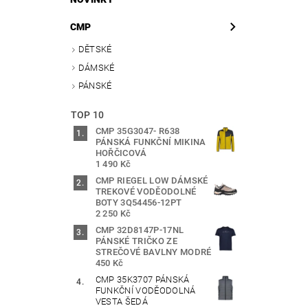
CMP
DĚTSKÉ
DÁMSKÉ
PÁNSKÉ
TOP 10
CMP 35G3047- R638
PÁNSKÁ FUNKČNÍ MIKINA
HOŘČICOVÁ
1 490 Kč
CMP RIEGEL LOW DÁMSKÉ
TREKOVÉ VODĚODOLNÉ
BOTY 3Q54456-12PT
2 250 Kč
CMP 32D8147P-17NL
PÁNSKÉ TRIČKO ZE
STREČOVÉ BAVLNY MODRÉ
450 Kč
CMP 35K3707 PÁNSKÁ
FUNKČNÍ VODĚODOLNÁ
VESTA ŠEDÁ