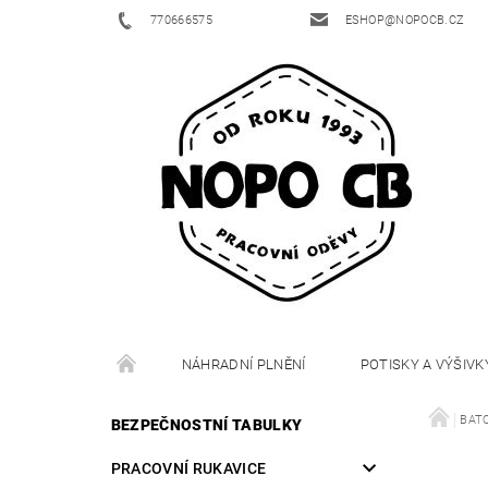
770666575
ESHOP@NOPOCB.CZ
NÁHRADNÍ PLNĚNÍ
POTISKY A VÝŠIVK
BAT
BEZPEČNOSTNÍ TABULKY
PRACOVNÍ RUKAVICE