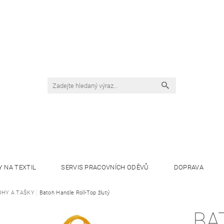
Y NA TEXTIL
SERVIS PRACOVNÍCH ODĚVŮ
DOPRAVA
OHY A TAŠKY
Batoh Handle Roll-Top žlutý
BA