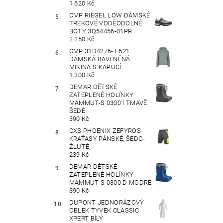
1 620 Kč
CMP RIEGEL LOW DÁMSKÉ
TREKOVÉ VODĚODOLNÉ
BOTY 3Q54456-01PR
2 250 Kč
CMP 31D4276- E621
DÁMSKÁ BAVLNĚNÁ
MIKINA S KAPUCÍ
1 300 Kč
DEMAR DĚTSKÉ
ZATEPLENÉ HOLÍNKY
MAMMUT-S 0300 I TMAVĚ
ŠEDÉ
390 Kč
CXS PHOENIX ZEFYROS
KRAŤASY PÁNSKÉ, ŠEDO-
ŽLUTÉ
239 Kč
DEMAR DĚTSKÉ
ZATEPLENÉ HOLÍNKY
MAMMUT S 0300 D MODRÉ
390 Kč
DUPONT JEDNORÁZOVÝ
OBLEK TYVEK CLASSIC
XPERT BÍLÝ