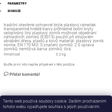
PARAMETRY
DISKUZE
tradiční otevřené ochranné brýle plastový rámeček
transparentně hnědé barvy průhledné boční kryty
celoplošný čirý plastový zorník možnost objednání
náhradních zorníků (E3013) použití při strojovém
obrábění dřeva, plastů a kovů materiál: plastový zorník
norma: EN 170 MO: S značení zorníků: 2 S úprava
zorníků: nemlživá barva zorníků: čirá
Hmotnost
0.2 kg
Buďte první, kdo napíše příspěvek k této položce.
Přidat komentář
Tento web používá soubory cookie. Dalším procházením
tohoto webu vyjadřujete souhlas s jejich používáním.
PROMO katalog