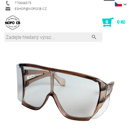
770666575
ESHOP@NOPOCB.CZ
0
0 Kč