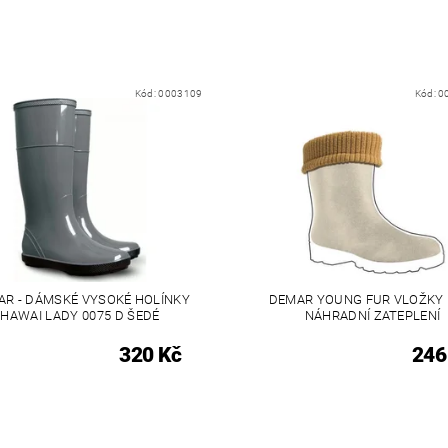
Kód:
0003109
Kód:
0
AR - DÁMSKÉ VYSOKÉ HOLÍNKY
DEMAR YOUNG FUR VLOŽKY 
HAWAI LADY 0075 D ŠEDÉ
NÁHRADNÍ ZATEPLENÍ
320 Kč
246