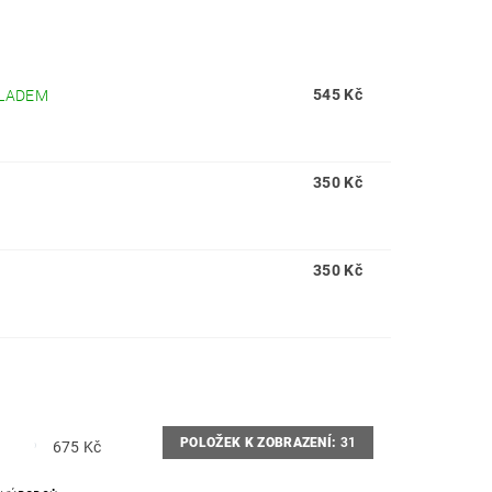
545 Kč
LADEM
350 Kč
350 Kč
POLOŽEK K ZOBRAZENÍ:
31
675
Kč