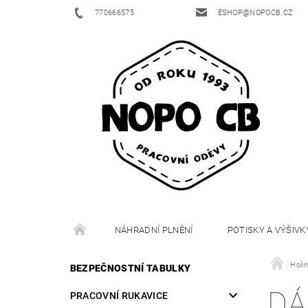
770666575
ESHOP@NOPOCB.CZ
NÁHRADNÍ PLNĚNÍ
POTISKY A VÝŠIVK
Holi
BEZPEČNOSTNÍ TABULKY
DÁ
PRACOVNÍ RUKAVICE