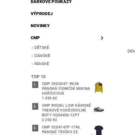
DÁRKOVÉ POUKAZY
VÝPRODEJ
NOVINKY
CMP
DĚTSKÉ
DEM
DÁMSKÉ
PÁNSKÉ
TOP 10
CMP 35G3047- R638
PÁNSKÁ FUNKČNÍ MIKINA
HOŘČICOVÁ
1 490 Kč
CMP RIEGEL LOW DÁMSKÉ
TREKOVÉ VODĚODOLNÉ
BOTY 3Q54456-12PT
2 250 Kč
CMP 32D8147P-17NL
PÁNSKÉ TRIČKO ZE