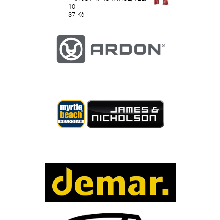
10
37 Kč