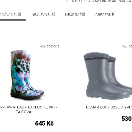
FILTR PODLE PARAMETRŮ, VLASTNOSTÍ 
ODÁVANĚJŠÍ
NEJLEVNĚJŠÍ
NEJDRAŽŠÍ
ABECEDNĚ
Kód:
0003810
Kód:
0
R-HAWAI LADY EXCLUSIVE 0077
DEMAR LUCY 0225 C GRE
EA SOVA
530
645 Kč