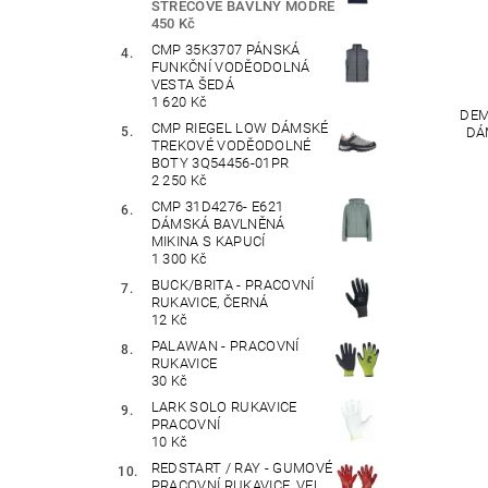
STREČOVÉ BAVLNY MODRÉ
450 Kč
CMP 35K3707 PÁNSKÁ
FUNKČNÍ VODĚODOLNÁ
VESTA ŠEDÁ
1 620 Kč
DEM
CMP RIEGEL LOW DÁMSKÉ
DÁ
TREKOVÉ VODĚODOLNÉ
BOTY 3Q54456-01PR
2 250 Kč
CMP 31D4276- E621
DÁMSKÁ BAVLNĚNÁ
MIKINA S KAPUCÍ
1 300 Kč
BUCK/BRITA - PRACOVNÍ
RUKAVICE, ČERNÁ
12 Kč
PALAWAN - PRACOVNÍ
RUKAVICE
30 Kč
LARK SOLO RUKAVICE
PRACOVNÍ
10 Kč
REDSTART / RAY - GUMOVÉ
PRACOVNÍ RUKAVICE, VEL.