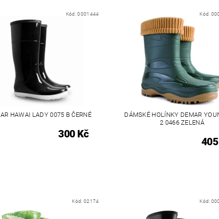
Kód:
0001444
Kód:
00
AR HAWAI LADY 0075 B ČERNÉ
DÁMSKÉ HOLÍNKY DEMAR YOU
2 0466 ZELENÁ
300 Kč
405
Kód:
02174
Kód:
00