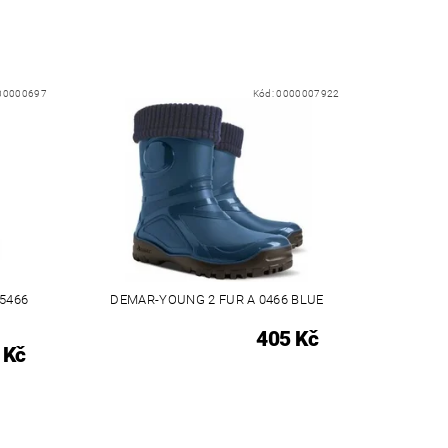
00000697
Kód:
0000007922
5466
DEMAR-YOUNG 2 FUR A 0466 BLUE
405 Kč
 Kč