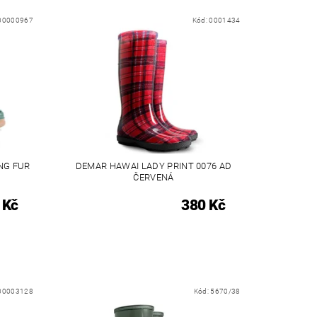
00000967
Kód:
0001434
NG FUR
DEMAR HAWAI LADY PRINT 0076 AD
ČERVENÁ
 Kč
380 Kč
00003128
Kód:
5670/38