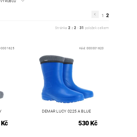
A VÝROBCŮ
2
1
2
2
31
Stránka
z
-
položek celkem
00001625
Kód:
000001620
Y
DEMAR LUCY 0225 A BLUE
 Kč
530 Kč