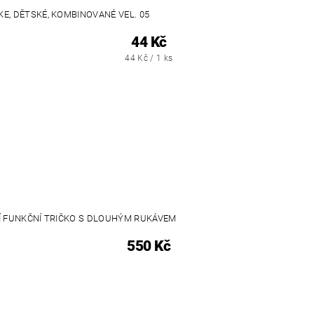
KE, DĚTSKÉ, KOMBINOVANÉ VEL. 05
44 Kč
44 Kč / 1 ks
Í FUNKČNÍ TRIČKO S DLOUHÝM RUKÁVEM
550 Kč