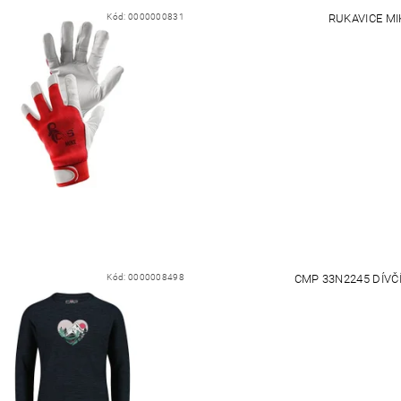
Kód:
0000000831
RUKAVICE MI
Kód:
0000008498
CMP 33N2245 DÍVČ