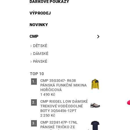
DÁRKOVÉ POUKAZY
VÝPRODEJ
NOVINKY
CMP
DĚTSKÉ
DÁMSKÉ
PÁNSKÉ
TOP 10
CMP 35G3047- R638
PÁNSKÁ FUNKČNÍ MIKINA
HOŘČICOVÁ
1 490 Kč
CMP RIEGEL LOW DÁMSKÉ
TREKOVÉ VODĚODOLNÉ
BOTY 3Q54456-12PT
2 250 Kč
CMP 32D8147P-17NL
PÁNSKÉ TRIČKO ZE