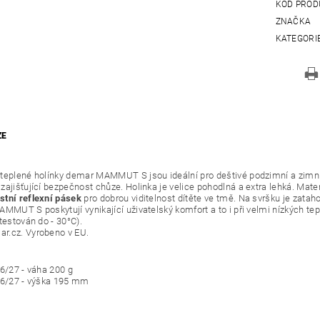
KÓD PROD
ZNAČKA
KATEGORI
ZE
teplené holínky demar MAMMUT S jsou ideální pro deštivé podzimní a zimní p
zajišťující bezpečnost chůze. Holinka je velice pohodlná a extra lehká. Mater
tní reflexní pásek
pro dobrou viditelnost dítěte ve tmě. Na svršku je zataho
AMMUT S poskytují vynikající uživatelský komfort a to i při velmi nízkých t
testován do - 30°C).
r.cz. Vyrobeno v EU.
26/27 - váha 200 g
26/27 - výška 195 mm