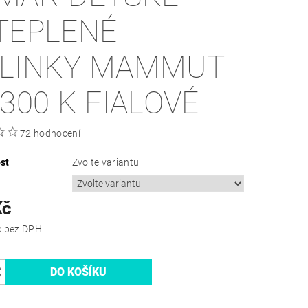
TEPLENÉ
LINKY MAMMUT
0300 K FIALOVÉ
72 hodnocení
st
Zvolte variantu
Kč
371,90 Kč bez DPH