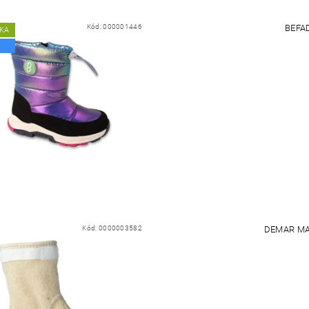
Kód:
000001446
BEFA
KA
Kód:
0000003582
DEMAR MA