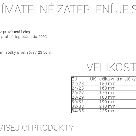
JÍMATELNÉ ZATEPLENÍ JE 
 z pravé
ovčí vlny
.
 prát při teplotách do 40°C.
řní stélky u vel.36/37 23,5cm.
VELIKOST
EU
UK
délka vnitřní stélky
22/23
150 mm
24/25
160 mm
26/27
170 mm
28/29
180 mm
30/31
190 mm
32/33
210 mm
34/35
225 mm
VISEJÍCÍ PRODUKTY