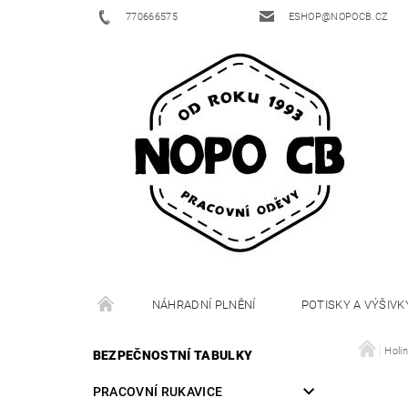
770666575
ESHOP@NOPOCB.CZ
NÁHRADNÍ PLNĚNÍ
POTISKY A VÝŠIVK
Holi
BEZPEČNOSTNÍ TABULKY
PRACOVNÍ RUKAVICE