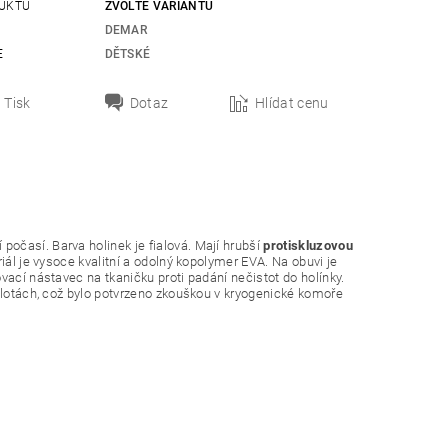
UKTU
ZVOLTE VARIANTU
DEMAR
E
DĚTSKÉ
Tisk
Dotaz
Hlídat cenu
očasí. Barva holinek je fialová. Mají hrubší
protiskluzovou
iál je vysoce kvalitní a odolný kopolymer EVA. Na obuvi je
vací nástavec na tkaničku proti padání nečistot do holínky.
eplotách, což bylo potvrzeno zkouškou v kryogenické komoře