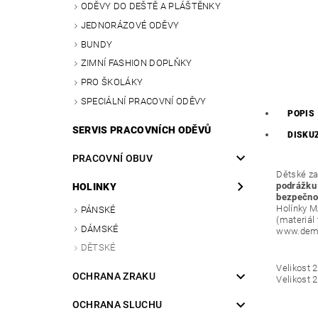
ODĚVY DO DEŠTĚ A PLÁŠTĚNKY
JEDNORÁZOVÉ ODĚVY
BUNDY
ZIMNÍ FASHION DOPLŇKY
PRO ŠKOLÁKY
SPECIÁLNÍ PRACOVNÍ ODĚVY
POPIS
SERVIS PRACOVNÍCH ODĚVŮ
DISKU
PRACOVNÍ OBUV
Dětské za
podrážku
HOLINKY
bezpečnos
Holínky M
PÁNSKÉ
(materiál 
DÁMSKÉ
www.dema
DĚTSKÉ
Velikost 
OCHRANA ZRAKU
Velikost 
OCHRANA SLUCHU