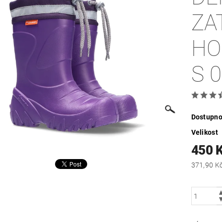
ZA
HO
S 
Dostupno
Velikost
450 