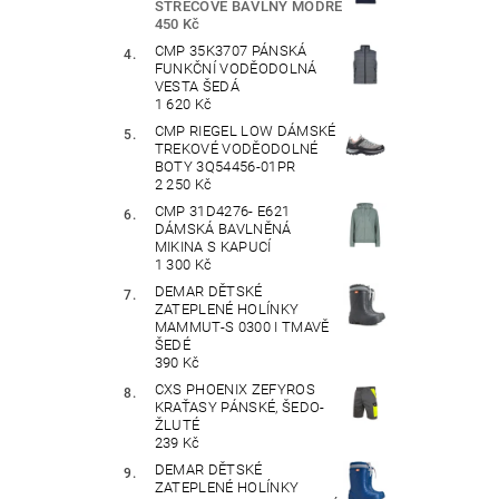
STREČOVÉ BAVLNY MODRÉ
450 Kč
CMP 35K3707 PÁNSKÁ
FUNKČNÍ VODĚODOLNÁ
VESTA ŠEDÁ
1 620 Kč
CMP RIEGEL LOW DÁMSKÉ
TREKOVÉ VODĚODOLNÉ
BOTY 3Q54456-01PR
2 250 Kč
CMP 31D4276- E621
DÁMSKÁ BAVLNĚNÁ
MIKINA S KAPUCÍ
1 300 Kč
DEMAR DĚTSKÉ
ZATEPLENÉ HOLÍNKY
MAMMUT-S 0300 I TMAVĚ
ŠEDÉ
390 Kč
CXS PHOENIX ZEFYROS
KRAŤASY PÁNSKÉ, ŠEDO-
ŽLUTÉ
239 Kč
DEMAR DĚTSKÉ
ZATEPLENÉ HOLÍNKY