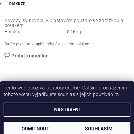
DISKUZE
Kovový, svinovací, v plastovém pouzdře se zarážkou a
poutkem
Hmotnost
0.16 kg
Buďte první, kdo napíše příspěvek k této položce.
Přidat komentář
Tento web používá soubory cookie. Dalším procházením
tohoto webu vyjadřujete souhlas s jejich používáním.
PROMO katalog
NASTAVENÍ
2026 © Novotný NOPO CB, všechna práva vyhrazena
Vytvořil Shoptet
ODMÍTNOUT
SOUHLASÍM