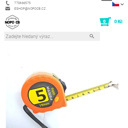
770666575
ESHOP@NOPOCB.CZ
0
0 Kč