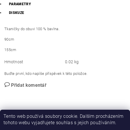
PARAMETRY
DISKUZE
Tkaničky do obuvi 100 % bavlna.
90cm
155cm
Hmotnost
0.02 kg
Buďte první, kdo napíše příspěvek k této položce.
Přidat komentář
Tento web používá soubory cookie. Dalším procházením
tohoto webu vyjadřujete souhlas s jejich používáním.
PROMO katalog