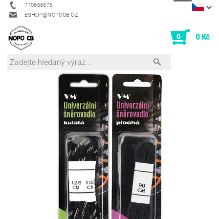
770666575
ESHOP@NOPOCB.CZ
0
0 Kč