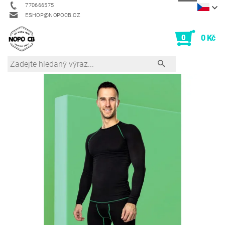
770666575
ESHOP@NOPOCB.CZ
0
0 Kč