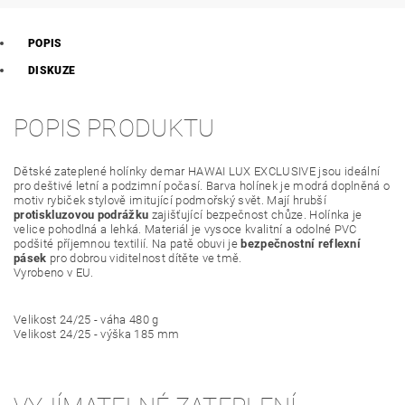
POPIS
DISKUZE
POPIS PRODUKTU
Dětské zateplené holínky demar HAWAI LUX EXCLUSIVE jsou ideální
pro deštivé letní a podzimní počasí. Barva holínek je modrá doplněná o
motiv rybiček stylově imitující podmořský svět. Mají hrubší
protiskluzovou podrážku
zajišťující bezpečnost chůze. Holínka je
velice pohodlná a lehká. Materiál je vysoce kvalitní a odolné PVC
podšité příjemnou textilií. Na patě obuvi je
bezpečnostní reflexní
pásek
pro dobrou viditelnost dítěte ve tmě.
Vyrobeno v EU.
Velikost 24/25 - váha 480 g
Velikost 24/25 - výška 185 mm