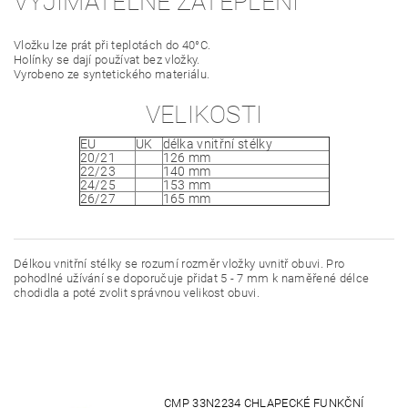
VYJÍMATELNÉ ZATEPLENÍ
Vložku lze prát při teplotách do 40°C.
Holínky se dají používat bez vložky.
Vyrobeno ze syntetického materiálu.
VELIKOSTI
EU
UK
délka vnitřní stélky
20/21
126 mm
22/23
140 mm
24/25
153 mm
26/27
165 mm
Délkou vnitřní stélky se rozumí rozměr vložky uvnitř obuvi. Pro
pohodlné užívání se doporučuje přidat 5 - 7 mm k naměřené délce
chodidla a poté zvolit správnou velikost obuvi.
CMP 33N2234 CHLAPECKÉ FUNKČNÍ