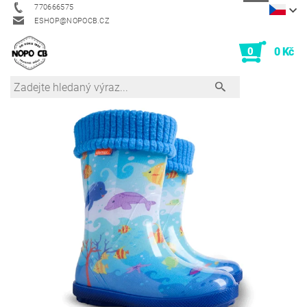
770666575
ESHOP@NOPOCB.CZ
0
0 Kč