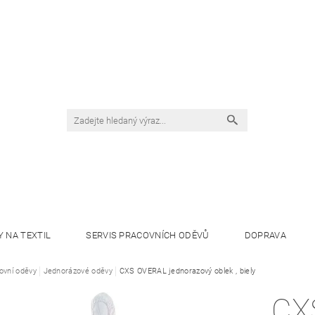
Y NA TEXTIL
SERVIS PRACOVNÍCH ODĚVŮ
DOPRAVA
ovní oděvy
Jednorázové oděvy
CXS OVERAL jednorazový oblek , biely
CX