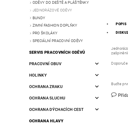
ODĚVY DO DEŠTĚ A PLÁŠTĚNKY
JEDNORÁZOVÉ ODĚVY
BUNDY
POPIS
ZIMNÍ FASHION DOPLŇKY
DISKU
PRO ŠKOLÁKY
SPECIÁLNÍ PRACOVNÍ ODĚVY
Jednorázo
SERVIS PRACOVNÍCH ODĚVŮ
zašpiněn
Doporučené
PRACOVNÍ OBUV
HOLINKY
Buďte prvn
OCHRANA ZRAKU
Přid
OCHRANA SLUCHU
OCHRANA DÝCHACÍCH CEST
OCHRANA HLAVY