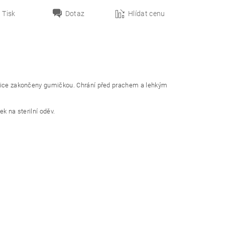
Tisk
Dotaz
Hlídat cenu
havice zakončeny gumičkou. Chrání před prachem a lehkým
k na sterilní oděv.