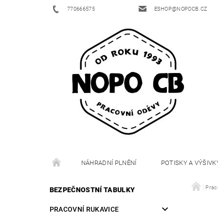
770666575
ESHOP@NOPOCB.CZ
NÁHRADNÍ PLNĚNÍ
POTISKY A VÝŠIVK
Prac
BEZPEČNOSTNÍ TABULKY
PRACOVNÍ RUKAVICE