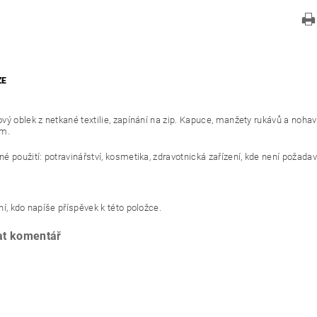
ZE
vý oblek z netkané textilie, zapínání na zip. Kapuce, manžety rukávů a no
ím.
 použití: potravinářství, kosmetika, zdravotnická zařízení, kde není požadave
í, kdo napíše příspěvek k této položce.
at komentář