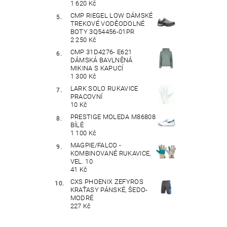
1 620 Kč
CMP RIEGEL LOW DÁMSKÉ
TREKOVÉ VODĚODOLNÉ
BOTY 3Q54456-01PR
2 250 Kč
CMP 31D4276- E621
DÁMSKÁ BAVLNĚNÁ
MIKINA S KAPUCÍ
1 300 Kč
LARK SOLO RUKAVICE
PRACOVNÍ
10 Kč
PRESTIGE MOLEDA M86808
BÍLÉ
1 100 Kč
MAGPIE/FALCO -
KOMBINOVANÉ RUKAVICE,
VEL. 10
41 Kč
CXS PHOENIX ZEFYROS
KRAŤASY PÁNSKÉ, ŠEDO-
MODRÉ
227 Kč