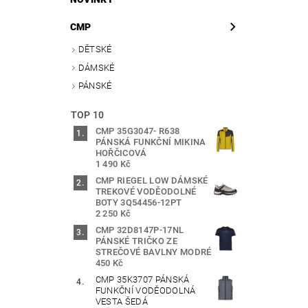
CMP
DĚTSKÉ
DÁMSKÉ
PÁNSKÉ
TOP 10
CMP 35G3047- R638
PÁNSKÁ FUNKČNÍ MIKINA
HOŘČICOVÁ
1 490 Kč
CMP RIEGEL LOW DÁMSKÉ
TREKOVÉ VODĚODOLNÉ
BOTY 3Q54456-12PT
2 250 Kč
CMP 32D8147P-17NL
PÁNSKÉ TRIČKO ZE
STREČOVÉ BAVLNY MODRÉ
450 Kč
CMP 35K3707 PÁNSKÁ
FUNKČNÍ VODĚODOLNÁ
VESTA ŠEDÁ