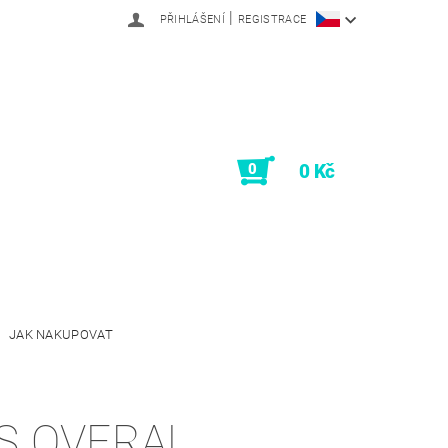
|
PŘIHLÁŠENÍ
REGISTRACE
0
0 Kč
JAK NAKUPOVAT
S OVERAL