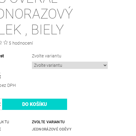
DNORAZOVÝ
LEK , BIELY
5 hodnocení
st
Zvolte variantu
č
32,23 Kč bez DPH
UKTU
ZVOLTE VARIANTU
E
JEDNORÁZOVÉ ODĚVY