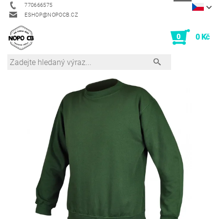
770666575
ESHOP@NOPOCB.CZ
0
0 Kč