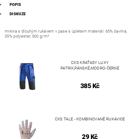
POPIS
DISKUZE
mikina s dlouhým rukávem v pase s úpletem materiál: 65% bavlna,
35% polyester, 300 g/m²
CXS KRAŤASY LUXY
PATRIK,PÁNSKÉ,MODRO-ČERNÉ
385 Kč
CXS TALE - KOMBINOVANÉ RUKAVICE
29 Kč