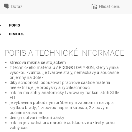
Dotaz
Hlídat cenu
POPIS
DISKUZE
POPIS A TECHNICKÉ INFORMACE
strečová mikina se stojáčkem
z technického materiálu ARDON®TOPLYRON, který vyniká
vysokou kvalitou, je tvarově stálý, nemačkavý a současně
příjemný na dotek
díky schopnosti odpuzovat prachové částice materiál
neelektrizuje, je prodyšný a rychleschnoucí
mikina má štíhlý anatomicky tvarovaný funkční střih SLIM
FIT
je vybavena pohodlným průběžným zapínáním na zip s
krytkou brady, 1 zipovou náprsní kapsou, 2 zipovými
bočními kapsami
design dotváří reflexní pásky
mikina je vhodná pro náročné outdoorové aktivity, práci i
volný čas