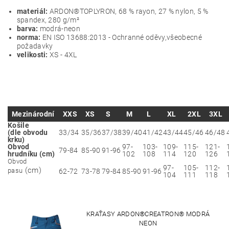
materiál:
ARDON®TOPLYRON, 68 % rayon, 27 % nylon, 5 %
spandex, 280 g/m²
barva:
modrá-neon
norma:
EN ISO 13688:2013 - Ochranné oděvy,všeobecné
požadavky
velikosti:
XS - 4XL
Mezinárodní
XXS
XS
S
M
L
XL
2XL
3XL
Košile
(dle obvodu
33/34
35/36
37/38
39/40
41/42
43/44
45/46
46/48
krku)
Obvod
97-
103-
109-
115-
121-
79-84
85-90
91-96
hrudníku (cm)
102
108
114
120
126
Obvod
97-
105-
112-
(cm)
pasu
62-72
73-78
79-84
85-90
91-96
104
111
118
KRAŤASY ARDON®CREATRON® MODRÁ
NEON