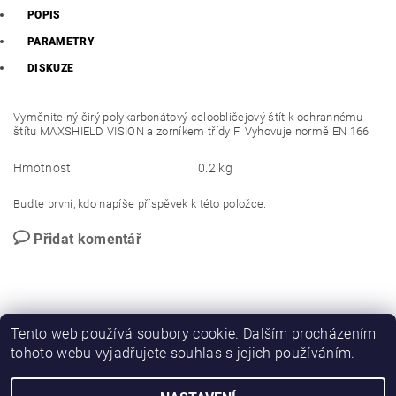
POPIS
PARAMETRY
DISKUZE
Vyměnitelný čirý polykarbonátový celoobličejový štít k ochrannému
štítu MAXSHIELD VISION a zorníkem třídy F. Vyhovuje normě EN 166
Hmotnost
0.2 kg
Buďte první, kdo napíše příspěvek k této položce.
Přidat komentář
Tento web používá soubory cookie. Dalším procházením
tohoto webu vyjadřujete souhlas s jejich používáním.
PROMO katalog