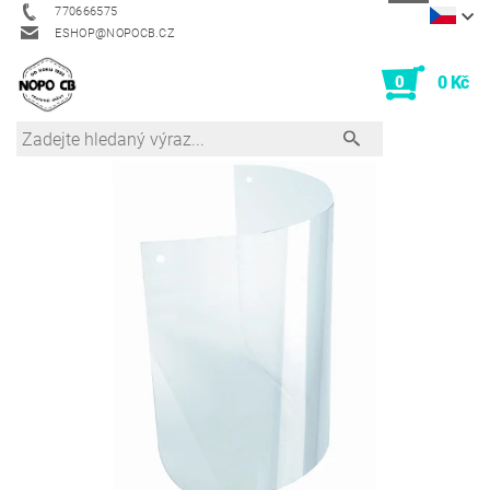
770666575
ESHOP@NOPOCB.CZ
0
0 Kč