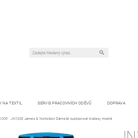
Y NA TEXTIL
SERVIS PRACOVNÍCH ODĚVŮ
DOPRAVA
DOOR
JN1203 James & Nicholson Dámské outdoorové kraťasy modré
JN