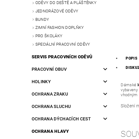
ODĚVY DO DEŠTĚ A PLÁŠTĚNKY
JEDNORÁZOVÉ ODĚVY
BUNDY
ZIMNÍ FASHION DOPLŇKY
PRO ŠKOLÁKY
SPECIÁLNÍ PRACOVNÍ ODĚVY
SERVIS PRACOVNÍCH ODĚVŮ
POPIS
DISKU
PRACOVNÍ OBUV
HOLINKY
Dámské
vybaveny 
OCHRANA ZRAKU
vhodným s
Složení m
OCHRANA SLUCHU
OCHRANA DÝCHACÍCH CEST
OCHRANA HLAVY
SOU