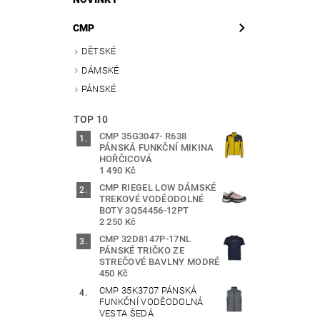
CMP
DĚTSKÉ
DÁMSKÉ
PÁNSKÉ
TOP 10
CMP 35G3047- R638
PÁNSKÁ FUNKČNÍ MIKINA
HOŘČICOVÁ
1 490 Kč
CMP RIEGEL LOW DÁMSKÉ
TREKOVÉ VODĚODOLNÉ
BOTY 3Q54456-12PT
2 250 Kč
CMP 32D8147P-17NL
PÁNSKÉ TRIČKO ZE
STREČOVÉ BAVLNY MODRÉ
450 Kč
CMP 35K3707 PÁNSKÁ
FUNKČNÍ VODĚODOLNÁ
VESTA ŠEDÁ