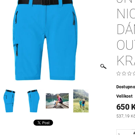
NI
DÁ
OU
KR
Dostupno
Velikost
650 