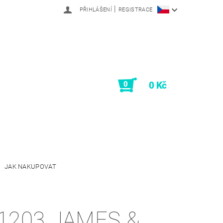
|
PŘIHLÁŠENÍ
REGISTRACE
0
0 Kč
JAK NAKUPOVAT
1203 JAMES &