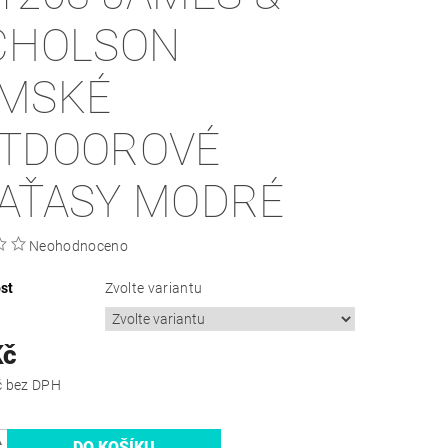
CHOLSON
MSKÉ
TDOOROVÉ
AŤASY MODRÉ
Neohodnoceno
st
Zvolte variantu
Kč
537,19 Kč bez DPH