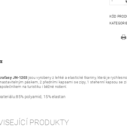
KÓD PROD
KATEGORI
ZE
kraťasy JN-1203
jsou vyrobeny z lehké a elastické tkaniny, která je rychles
nastavitelným páskem, 2 předními kapsami se zipy, 1 stehenní kapsou se z
polečníkem na turistiku i běžné nošení.
ateriálu:
85% polyamid, 15% elastan
VISEJÍCÍ PRODUKTY