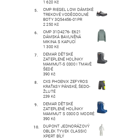
1 620 Kč
CMP RIEGEL LOW DÁMSKÉ
TREKOVÉ VODĚODOLNÉ
BOTY 3Q54456-01PR
2 250 Kč
CMP 31D4276- E621
DÁMSKÁ BAVLNĚNÁ
MIKINA S KAPUCÍ
1 300 Kč
DEMAR DĚTSKÉ
ZATEPLENÉ HOLÍNKY
MAMMUT-S 0300 I TMAVĚ
ŠEDÉ
390 Kč
CXS PHOENIX ZEFYROS
KRAŤASY PÁNSKÉ, ŠEDO-
ŽLUTÉ
239 Kč
DEMAR DĚTSKÉ
ZATEPLENÉ HOLÍNKY
MAMMUT S 0300 D MODRÉ
390 Kč
DUPONT JEDNORÁZOVÝ
OBLEK TYVEK CLASSIC
XPERT BÍLÝ