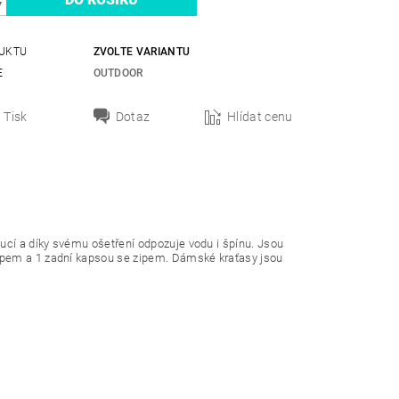
UKTU
ZVOLTE VARIANTU
E
OUTDOOR
Tisk
Dotaz
Hlídat cenu
noucí a díky svému ošetření odpozuje vodu i špínu. Jsou
ipem a 1 zadní kapsou se zipem. Dámské kraťasy jsou