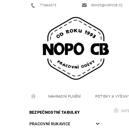
770666575
ESHOP@NOPOCB.CZ
NÁHRADNÍ PLNĚNÍ
POTISKY A VÝŠIVK
OUT
BEZPEČNOSTNÍ TABULKY
PRACOVNÍ RUKAVICE