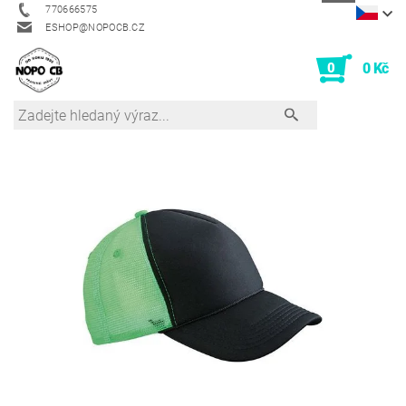
770666575
ESHOP@NOPOCB.CZ
0
0 Kč