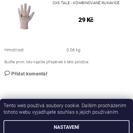
CXS TALE - KOMBINOVANÉ RUKAVICE
29 Kč
Hmotnost
0.06 kg
Buďte první, kdo napíše příspěvek k této položce.
Přidat komentář
Tento web používá soubory cookie. Dalším procházením
tohoto webu vyjadřujete souhlas s jejich používáním.
PROMO katalog
NASTAVENÍ