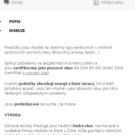
Dotaz
Hlídat cenu
POPIS
DISKUZE
Prestižky jsou vhodné na všechny typy venkovních i vnitřních
sportovních povrchů (haly, tělocvičny, antuka, beton...)
Splňují požadavky na bezpečnost a ochranu zdraví a
jsou
certifikovány jako pracovní obuv
dle ČSN EN ISO 20347:2005
(certifikát
k nalezení zde
)
Kvalitní
podrážky absorbují energii a tlumí nárazy
, čímž šetří
pohybový aparát. Jsou tak vhodné i jako zdravotní obuv pro lidi s
některými ortopedickými problémy
Jsou
protiskluzové
za sucha i za mokra
VÝROBA:
Džínové tenisky Prestige jsou tradiční
česká obuv
, navrhovaná a
vyráběná firmou Moleda ve Štípě u Zlína. Kůže pochází z italských