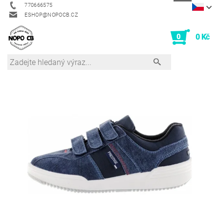
770666575
ESHOP@NOPOCB.CZ
0
0 Kč