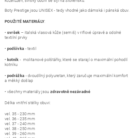
koželužen, svršky obuvi se šijí na Slovensku.
Boty Prestige jsou UNISEX - tedy vhodné jako dámská i pánská obuv.
POUŽITÉ MATERIÁLY
:
•
svršek
– italská vlasová kůže (semiš) v riflové úpravě a odolné
textilní prvky
•
podšívka
- textil
•
kotník
- molitanové polštářky, které se starají o maximální pohodlí
kotníku
•
podrážka
- dvoudílný polyuretan, který zaručuje maximální komfort
a měkký došlap
• všechny materiály jsou
zdravotně nezávadné
Délka vnitřní stélky obuvi:
vel. 35 - 230 mm
vel. 36 - 235 mm
vel. 37 - 240 mm
vel. 38 - 250 mm
vel. 39 - 260 mm