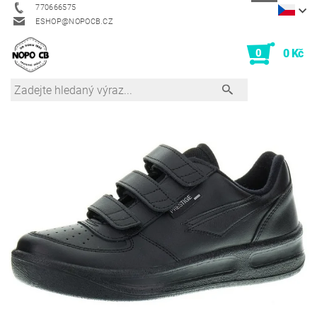
770666575
ESHOP@NOPOCB.CZ
0
0 Kč