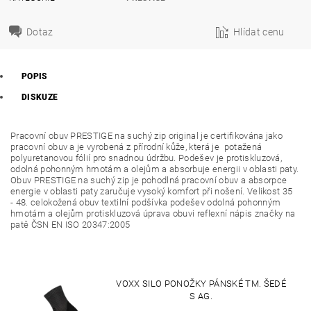
Dotaz
Hlídat cenu
POPIS
DISKUZE
Pracovní obuv PRESTIGE na suchý zip original je certifikována jako
pracovní obuv a je vyrobená z přírodní kůže, která je potažená
polyuretanovou fólií pro snadnou údržbu. Podešev je protiskluzová,
odolná pohonným hmotám a olejům a absorbuje energii v oblasti paty.
Obuv PRESTIGE na suchý zip je pohodlná pracovní obuv a absorpce
energie v oblasti paty zaručuje vysoký komfort při nošení. Velikost 35
- 48. celokožená obuv textilní podšívka podešev odolná pohonným
hmotám a olejům protiskluzová úprava obuvi reflexní nápis značky na
patě ČSN EN ISO 20347:2005
VOXX SILO PONOŽKY PÁNSKÉ TM. ŠEDÉ
S AG.