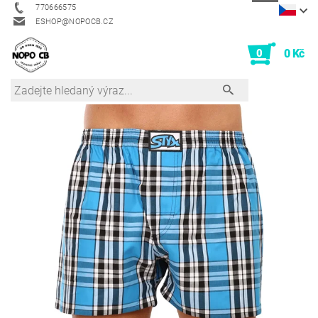
770666575
ESHOP@NOPOCB.CZ
0
0 Kč