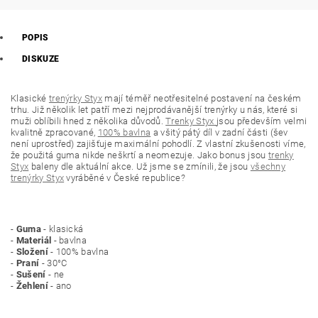
POPIS
DISKUZE
Klasické
trenýrky Styx
mají téměř neotřesitelné postavení na českém
trhu. Již několik let patří mezi nejprodávanější trenýrky u nás, které si
muži oblíbili hned z několika důvodů.
Trenky Styx
jsou především velmi
kvalitně zpracované,
100% bavlna
a všitý pátý díl v zadní části (šev
není uprostřed) zajišťuje maximální pohodlí. Z vlastní zkušenosti víme,
že použitá guma nikde neškrtí a neomezuje. Jako bonus jsou
trenky
Styx
baleny dle aktuální akce. Už jsme se zmínili, že jsou
všechny
trenýrky Styx
vyráběné v České republice?
-
Guma
- klasická
-
Materiál
- bavlna
-
Složení
- 100% bavlna
-
Praní
- 30°C
-
Sušení
- ne
-
Žehlení
- ano