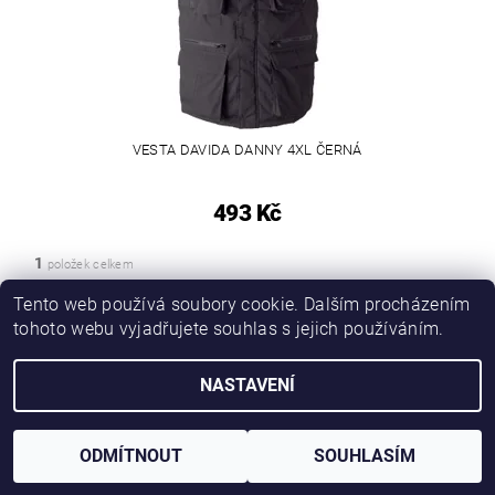
VESTA DAVIDA DANNY 4XL ČERNÁ
493 Kč
1
položek celkem
Tento web používá soubory cookie. Dalším procházením
tohoto webu vyjadřujete souhlas s jejich používáním.
PROMO katalog
NASTAVENÍ
2026 © Novotný NOPO CB, všechna práva vyhrazena
Vytvořil Shoptet
ODMÍTNOUT
SOUHLASÍM