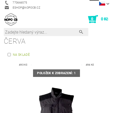
770666575
ESHOP@NOPOCB.CZ
0
0 Kč
ČERVA
NA SKLADĚ
493
Kč
494
Kč
POLOŽEK K ZOBRAZENÍ:
1