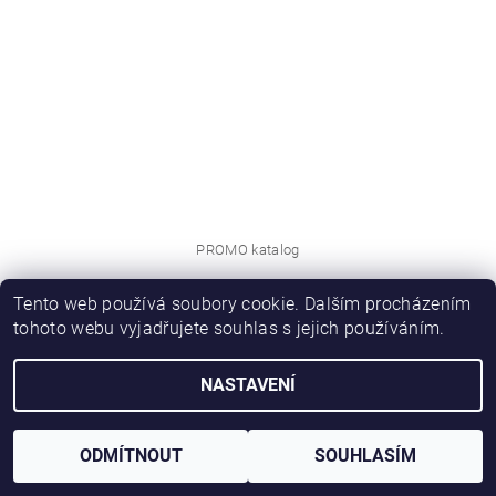
PROMO katalog
Tento web používá soubory cookie. Dalším procházením
2026 © Novotný NOPO CB, všechna práva vyhrazena
tohoto webu vyjadřujete souhlas s jejich používáním.
Vytvořil Shoptet
NASTAVENÍ
ODMÍTNOUT
SOUHLASÍM