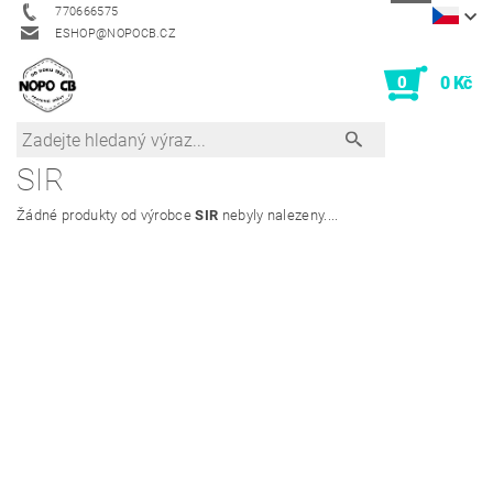
770666575
ESHOP@NOPOCB.CZ
0
0 Kč
SIR
Žádné produkty od výrobce
SIR
nebyly nalezeny....