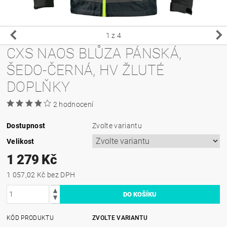
1
z 4
CXS NAOS BLŮZA PÁNSKÁ,
ŠEDO-ČERNÁ, HV ŽLUTÉ
DOPLŇKY
2 hodnocení
Dostupnost
Zvolte variantu
Velikost
1 279 Kč
1 057,02 Kč bez DPH
KÓD PRODUKTU
ZVOLTE VARIANTU