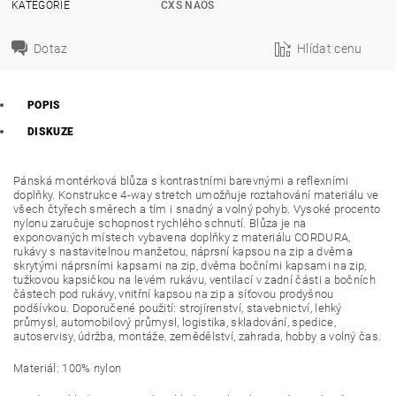
KATEGORIE
CXS NAOS
Dotaz
Hlídat cenu
POPIS
DISKUZE
Pánská montérková blůza s kontrastními barevnými a reflexními
doplňky. Konstrukce 4-way stretch umožňuje roztahování materiálu ve
všech čtyřech směrech a tím i snadný a volný pohyb. Vysoké procento
nylonu zaručuje schopnost rychlého schnutí. Blůza je na
exponovaných místech vybavena doplňky z materiálu CORDURA,
rukávy s nastavitelnou manžetou, náprsní kapsou na zip a dvěma
skrytými náprsními kapsami na zip, dvěma bočními kapsami na zip,
tužkovou kapsičkou na levém rukávu, ventilací v zadní části a bočních
částech pod rukávy, vnitřní kapsou na zip a síťovou prodyšnou
podšívkou. Doporučené použití: strojírenství, stavebnictví, lehký
průmysl, automobilový průmysl, logistika, skladování, spedice,
autoservisy, údržba, montáže, zemědělství, zahrada, hobby a volný čas.
Materiál: 100% nylon