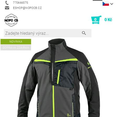
770666575
ESHOP@NOPOCB.CZ
0
0 Kč
NOVINKA
DOPRAVA ZDARMA