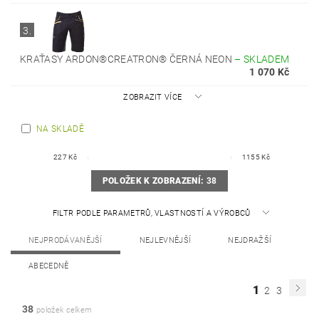
3.
KRAŤASY ARDON®CREATRON® ČERNÁ NEON
–
SKLADEM
1 070 Kč
ZOBRAZIT VÍCE
NA SKLADĚ
227
Kč
1155
Kč
POLOŽEK K ZOBRAZENÍ:
38
FILTR PODLE PARAMETRŮ, VLASTNOSTÍ A VÝROBCŮ
NEJPRODÁVANĚJŠÍ
NEJLEVNĚJŠÍ
NEJDRAŽŠÍ
ABECEDNĚ
1
2
3
38
položek celkem