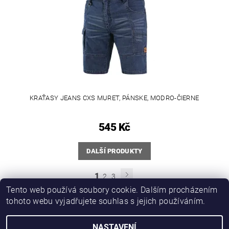
KRAŤASY JEANS CXS MURET, PÁNSKE, MODRO-ČIERNE
545 Kč
DALŠÍ PRODUKTY
1
2
3
Tento web používá soubory cookie. Dalším procházením
tohoto webu vyjadřujete souhlas s jejich používáním.
PROMO katalog
NASTAVENÍ