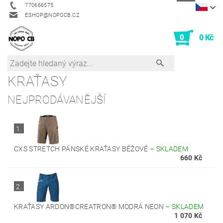
770666575
ESHOP@NOPOCB.CZ
0
0 Kč
KRAŤASY
NEJPRODÁVANĚJŠÍ
1.
CXS STRETCH PÁNSKÉ KRAŤASY BÉŽOVÉ
–
SKLADEM
660 Kč
2.
KRAŤASY ARDON®CREATRON® MODRÁ NEON
–
SKLADEM
1 070 Kč