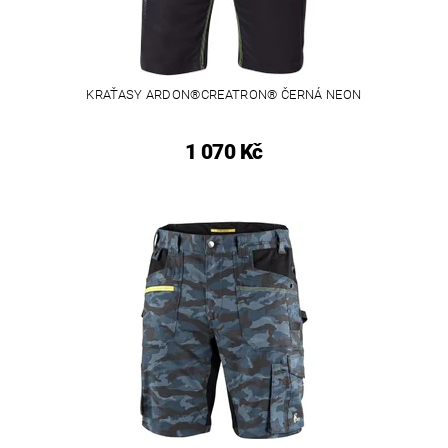
KRAŤASY ARDON®CREATRON® ČERNÁ NEON
1 070 Kč