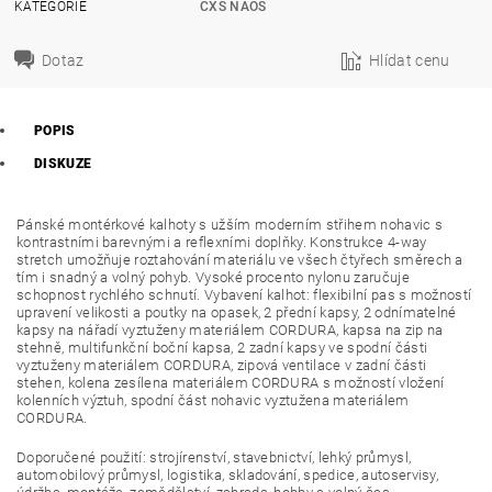
KATEGORIE
CXS NAOS
Dotaz
Hlídat cenu
POPIS
DISKUZE
Pánské montérkové kalhoty s užším moderním střihem nohavic s
kontrastními barevnými a reflexními doplňky. Konstrukce 4-way
stretch umožňuje roztahování materiálu ve všech čtyřech směrech a
tím i snadný a volný pohyb. Vysoké procento nylonu zaručuje
schopnost rychlého schnutí. Vybavení kalhot: flexibilní pas s možností
upravení velikosti a poutky na opasek, 2 přední kapsy, 2 odnímatelné
kapsy na nářadí vyztuženy materiálem CORDURA, kapsa na zip na
stehně, multifunkční boční kapsa, 2 zadní kapsy ve spodní části
vyztuženy materiálem CORDURA, zipová ventilace v zadní části
stehen, kolena zesílena materiálem CORDURA s možností vložení
kolenních výztuh, spodní část nohavic vyztužena materiálem
CORDURA.
Doporučené použití: strojírenství, stavebnictví, lehký průmysl,
automobilový průmysl, logistika, skladování, spedice, autoservisy,