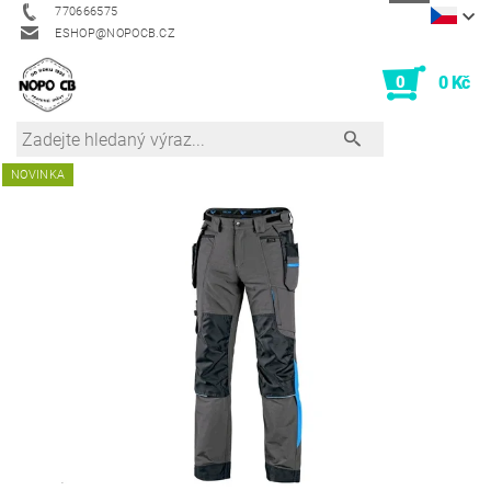
770666575
ESHOP@NOPOCB.CZ
0
0 Kč
NOVINKA