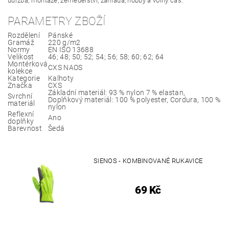
údržba, montáže, zemědělství, zahrada, hobby a volný čas.
PARAMETRY ZBOŽÍ
Rozdělení
Pánské
Gramáž
220 g/m2
Normy
EN ISO 13688
Velikost
46; 48; 50; 52; 54; 56; 58; 60; 62; 64
Montérková
CXS NAOS
kolekce
Kategorie
Kalhoty
Značka
CXS
Základní materiál: 93 % nylon 7 % elastan,
Svrchní
Doplňkový materiál: 100 % polyester, Cordura, 100 %
materiál
nylon
Reflexní
Ano
doplňky
Barevnost
Šedá
SIENOS - KOMBINOVANÉ RUKAVICE
69 Kč